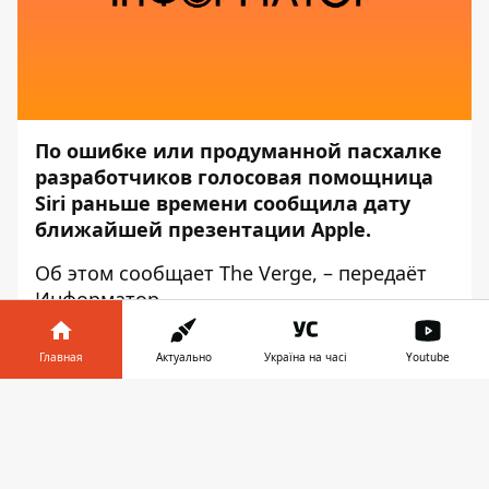
По ошибке или продуманной пасхалке
разработчиков голосовая помощница
Siri раньше времени сообщила дату
ближайшей презентации Apple.
Об этом сообщает
The Verge
, – передаёт
Информатор
.
Недавно мы говорили о сообщении
Главная
Актуально
Україна на часі
Youtube
инсайдеров, в котором они утверждали,
что
обновлённые модели iPad Pro должны
Информатор в
Скачать
показать уже в этом месяце
. Похоже, их
телефоне
👉
слова теперь решила подтвердить
голосовая помощница Siri.