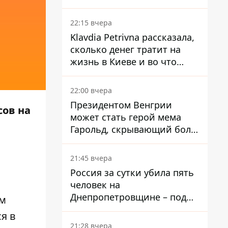
собственного Центробанка,
заставив снизить базовую
22:15 вчера
ставку
Klavdia Petrivna рассказала,
сколько денег тратит на
жизнь в Киеве и во что
вкладывает миллионы
22:00 вчера
Президентом Венгрии
ов на
может стать герой мема
Гарольд, скрывающий боль
– он возглавил народное
голосование
21:45 вчера
Россия за сутки убила пять
человек на
Днепропетровщине – под
ым
ударами оказались пять
я в
районов области
21:28 вчера