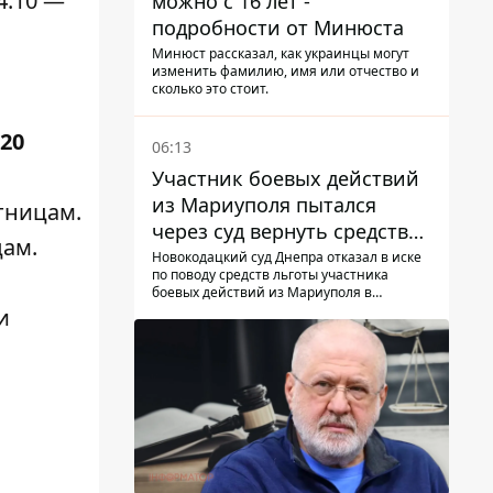
4.10 —
можно с 16 лет -
подробности от Минюста
Минюст рассказал, как украинцы могут
изменить фамилию, имя или отчество и
сколько это стоит.
20
06:13
Участник боевых действий
из Мариуполя пытался
тницам.
через суд вернуть средства
цам.
субсидии со счета в
Новокодацкий суд Днепра отказал в иске
по поводу средств льготы участника
Ощадбанке – каким было
боевых действий из Мариуполя в
решение
банковском учреждении
и