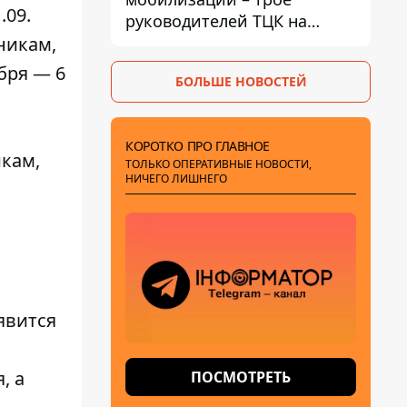
.09.
руководителей ТЦК на
Волыни и Буковине
никам,
получили подозрения за
бря — 6
БОЛЬШЕ НОВОСТЕЙ
фейковые отчеты
КОРОТКО ПРО ГЛАВНОЕ
икам,
ТОЛЬКО ОПЕРАТИВНЫЕ НОВОСТИ,
НИЧЕГО ЛИШНЕГО
явится
, а
ПОСМОТРЕТЬ