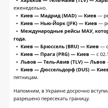
Харьков — Тель-Авив (TLV) — Харь
еженедельно.
Киев — Мадрид (MAD) — Киев
— ре
Киев — Нью-Йорк (JFK) — Киев
— ре
Международные рейсы МАУ, котор
года.
Киев — Брюссель (BRU) — Киев
— с
Киев — Прага (PRG) — Киев
— с 02.
Львов — Тель-Авив (TLV) — Львов
Киев — Дюссельдорф (DUS) — Кие
пятницам.
Напомним,
в Украине досрочно вступил
разрешено пересекать границу.