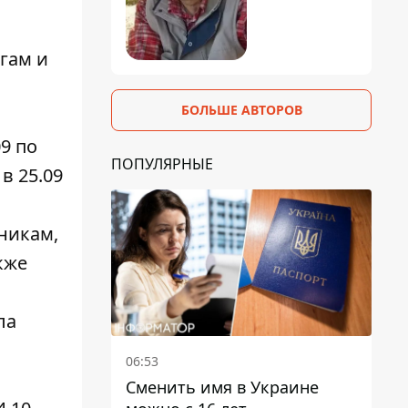
гам и
БОЛЬШЕ АВТОРОВ
9 по
ПОПУЛЯРНЫЕ
в 25.09
никам,
кже
ла
06:53
Сменить имя в Украине