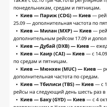
также с 02.10 три частоты регулярной
понедельникам, средам и пятницам.
Киев — Париж (CDG) — Киев
— рейс
25.09 — дополнительная частота по пят
Киев — Милан (MXP) — Киев
— рей
дополнительным рейсом 17.09 и дополн
Киев — Дубай (DXB) — Киев
— ежед
Киев — Каир (CAI) — Киев
— с 14.0
по средам и пятницам.
Киев — Мюнхен (MUC) — Киев
— ре
дополнительная частота по средам.
Киев — Тбилиси (TBS) — Киев
— с 1
рейсы на следующий день шесть раз в
Киев — Баку (GYD) — Киев
— с 4 ок