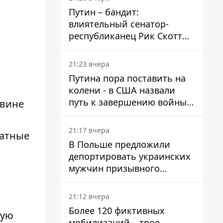
Путин – бандит:
влиятельный сенатор-
республиканец Рик Скотт
призвал Конгресс привлечь
РФ к ответственности за
21:23 вчера
войну в Украине
Путина пора поставить на
колени - в США назвали
путь к завершению войны -
овине
National Security Journal
21:17 вчера
ратные
В Польше предложили
депортировать украинских
мужчин призывного
возраста - кого это может
затронуть
21:12 вчера
Более 120 фиктивных
дую
мобилизаций – трое