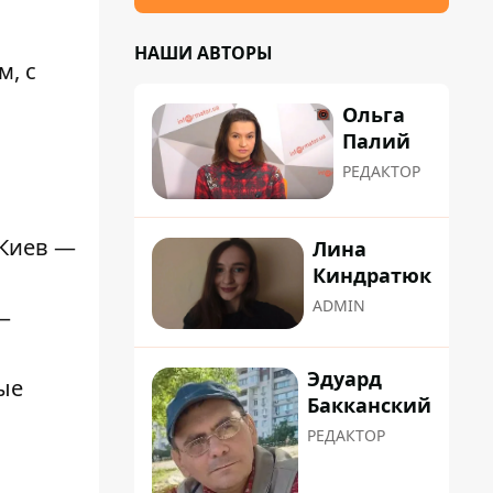
НАШИ АВТОРЫ
м, с
Ольга
Палий
РЕДАКТОР
 Киев —
Лина
Киндратюк
ADMIN
—
Эдуард
ные
Бакканский
РЕДАКТОР