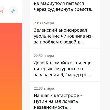
из Мариуполя пытался
через суд вернуть средства
субсидии со счета в
Ощадбанке – каким было
23:09 вчера
решение
Зеленский анонсировал
увольнение чиновника из-
за проблем с водой в
Марганце
22:52 вчера
Дело Коломойского и еще
пятерых фигурантов о
завладении 9,2 млрд грн
ПриватБанка направили в
суд
22:33 вчера
На шаг к катастрофе –
Путин начал ломать
независимость