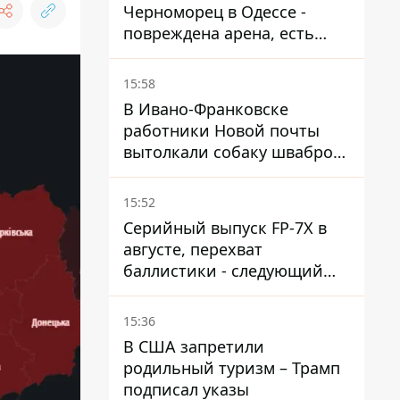
Черноморец в Одессе -
повреждена арена, есть
пострадавший
15:58
В Ивано-Франковске
работники Новой почты
вытолкали собаку шваброй
в 37-градусную жару -
реакция компании
15:52
Серийный выпуск FP-7X в
августе, перехват
баллистики - следующий
этап - Fire Point
конкретизировало планы
15:36
В США запретили
родильный туризм – Трамп
подписал указы