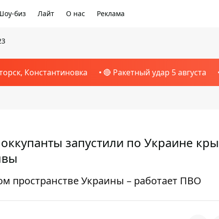
Шоу-биз
Лайт
О нас
Реклама
23
торск, Константиновка
🔴 Ракетный удар 5 августа
 оккупанты запустили по Украине кр
ывы
ом пространстве Украины – работает ПВО