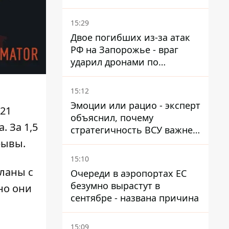
15:29
Двое погибших из-за атак
РФ на Запорожье - враг
ударил дронами по
автомобилю и поселку
15:12
Эмоции или рацио - эксперт
 21
объяснил, почему
. За 1,5
стратегичность ВСУ важнее
эмоциональных атак РФ
рывы.
15:10
ланы с
Очереди в аэропортах ЕС
безумно вырастут в
но они
сентябре - названа причина
15:09