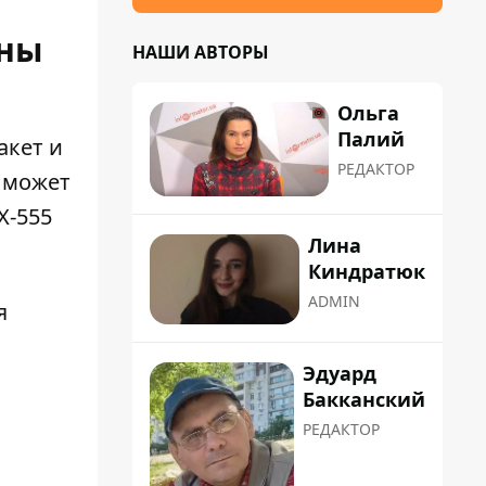
ины
НАШИ АВТОРЫ
Ольга
Палий
акет и
РЕДАКТОР
 может
Х-555
Лина
Киндратюк
ADMIN
я
Эдуард
Бакканский
РЕДАКТОР