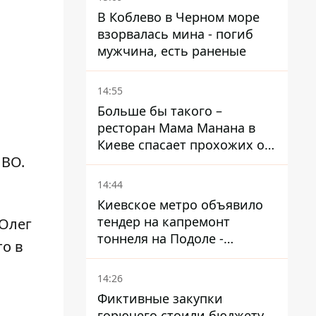
В Коблево в Черном море
взорвалась мина - погиб
мужчина, есть раненые
14:55
Больше бы такого –
ресторан Мама Манана в
Киеве спасает прохожих от
ПВО.
жары
14:44
Киевское метро объявило
тендер на капремонт
Олег
тоннеля на Подоле -
то в
продлится почти два года
14:26
Фиктивные закупки
горючего стоили бюджету