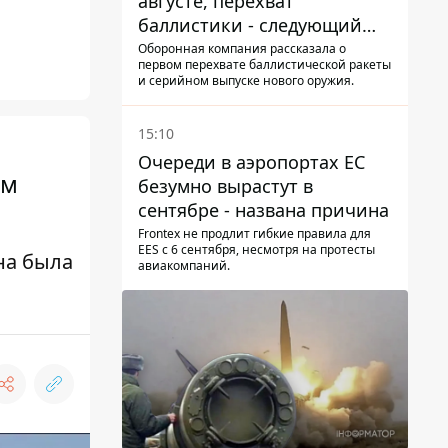
августе, перехват
баллистики - следующий
этап - Fire Point
Оборонная компания рассказала о
первом перехвате баллистической ракеты
конкретизировало планы
и серийном выпуске нового оружия.
15:10
Очереди в аэропортах ЕС
ом
безумно вырастут в
сентябре - названа причина
Frontex не продлит гибкие правила для
EES с 6 сентября, несмотря на протесты
на была
авиакомпаний.