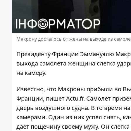
Макрону досталось от жены на выходе из самоле
Президенту Франции Эммануэлю Макрон
выхода самолета женщина слегка удари
на камеру.
Известно, что Макроны прибыли во Вь
Франции,
пишет
Actu.fr.
Самолет призем
дверь воздушного судна. В то время н
камерами. Один из них успел снять, к
дает пощечину своему мужу. Он слегк