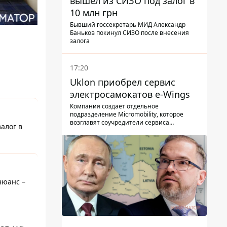
вышел из СИЗО под залог в
10 млн грн
Бывший госсекретарь МИД Александр
Баньков покинул СИЗО после внесения
залога
17:20
Uklon приобрел сервис
электросамокатов e-Wings
Компания создает отдельное
подразделение Micromobility, которое
возглавят соучредители сервиса
алог в
самокатов.
нюанс –