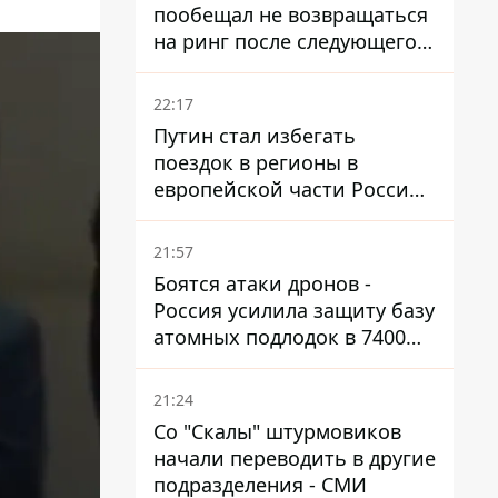
пообещал не возвращаться
на ринг после следующего
боя
22:17
Путин стал избегать
поездок в регионы в
европейской части России,
куда регулярно долетают
дроны
21:57
Боятся атаки дронов -
Россия усилила защиту базу
атомных подлодок в 7400
км от Украины
21:24
Со "Скалы" штурмовиков
начали переводить в другие
подразделения - СМИ