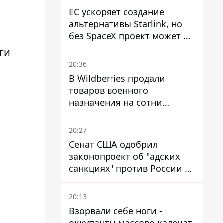
ЕС ускоряет создание
альтернативы Starlink, но
без SpaceX проект может не
обойтись
ги
20:36
В Wildberries продали
товаров военного
назначения на сотни
миллионов, но удары ВСУ
изменили ситуацию
20:27
Сенат США одобрил
законопроект об "адских
санкциях" против России и
Ирана
20:13
Взорвали себе ноги -
оккупанты массово калечат