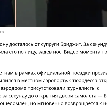
та
у досталось от супруги Бриджит. За секунд
ла его по лицу,
задев нос
. Видео момента п
етнам в рамках официальной поездки прези
лился в местном аэропорту. Стюардесса от
а аэродроме присутствовали журналисты с
ак за секунду до открытия двери самолета — 
а ошеломлен, но мгновенно возвращается к 