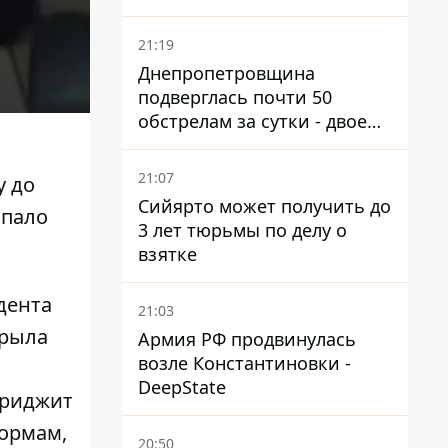
21:19
Днепропетровщина
подверглась почти 50
обстрелам за сутки - двое
погибших, шесть
пострадавших
21:07
у до
Сийярто может получить до
опало
3 лет тюрьмы по делу о
взятке
дента
21:03
крыла
Армия РФ продвинулась
возле Константиновки -
DeepState
Бриджит
нормам,
20:50