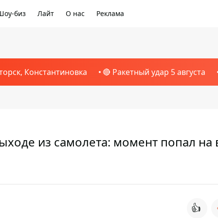
Шоу-биз
Лайт
О нас
Реклама
торск, Константиновка
🔴 Ракетный удар 5 августа
ыходе из самолета: момент попал на
👍