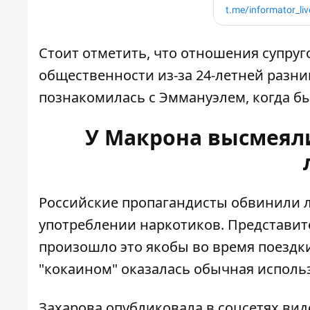
Стоит отметить, что отношения супру
общественности из-за 24-летней разниц
познакомилась с Эммануэлем, когда б
У Макрона высмеяли
Российские пропагандисты обвинили 
употреблении наркотиков
. Представи
произошло это якобы во время поездк
"кокаином" оказалась обычная исполь
Захарова опубликовала в соцсетях вид