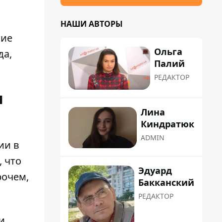
НАШИ АВТОРЫ
ние
Ольга
да,
Палий
РЕДАКТОР
и
Лина
Киндратюк
ADMIN
нии
в
 что
Эдуард
рочем,
Бакканский
РЕДАКТОР
и