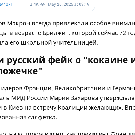
гов Макрон всегда привлекали особое внима
ы в возрасте Брилжит, которой сейчас 72 го
ыла его школьной учительницей.
 русский фейк о "кокаине 
ложечке"
лидеров Франции, Великобритании и Герма
тель МИД России Мария Захарова утверждала,
и в Киев на встречу Коалиции желающих. Вп
зованная салфетка.
ео, на котором видно, как президент Франци