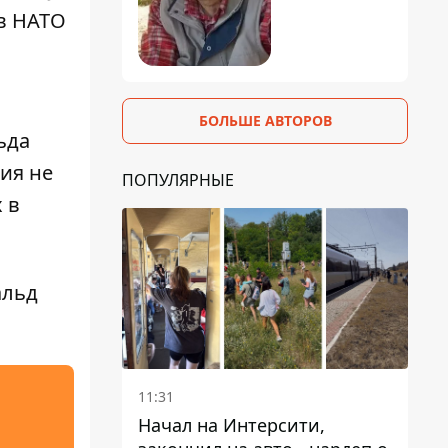
 в НАТО
БОЛЬШЕ АВТОРОВ
ьда
ия не
ПОПУЛЯРНЫЕ
 в
альд
11:31
Начал на Интерсити,