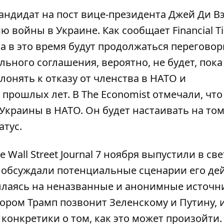
кандидат на пост вице-президента Джей Ди В
ию войны в Украине
. Как сообщает Financial T
а в это время будут продолжаться переговор
льного соглашения, вероятно, не будет, пока
клонять к отказу от членства в НАТО и
рошлых лет. В The Economist отмечали, что
 Украины в НАТО
. Он будет настаивать на то
атус.
Wall Street Journal 7 ноября выпустили в све
а обсуждали потенциальные
сценарии его де
ылаясь на неназванные и анонимные источн
ором Трамп позвонит Зеленскому и Путину, 
 конкретики о том, как это может произойти.