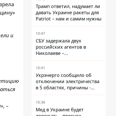
озрела
Трамп ответил, надумает ли
нщину»
давать Украине ракеты для
Patriot – нам и самим нужны
10:47
ели и
СБУ задержала двух
российских агентов в
Николаеве –
корректировали удары по
городу
10:41
Укрэнерго сообщило об
петицию
отключении электричества
в 5 областях, причины -
таться
обстрелы и жара
10:38
», –
Мед в Украине будет
дорожать - прогноз