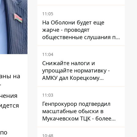
11:05
На Оболони будет еще
жарче - проводят
общественные слушания по
поводу храма УГКЦ на
Северной
11:04
Снижайте налоги и
упрощайте нормативку -
аны на
АМКУ дал Корецкому
советы по снижению цен на
т
топливо
учения
11:03
Генпрокурор подтвердил
идется
масштабные обыски в
Мукачевском ТЦК - более
1,5 тысяч списанных с
 по
военного учета за взятки
10:48