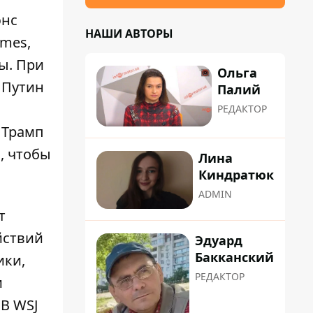
энс
НАШИ АВТОРЫ
imes,
ы. При
Ольга
 Путин
Палий
РЕДАКТОР
 Трамп
м, чтобы
Лина
Киндратюк
ADMIN
т
йствий
Эдуард
Бакканский
ики,
РЕДАКТОР
и
 В WSJ