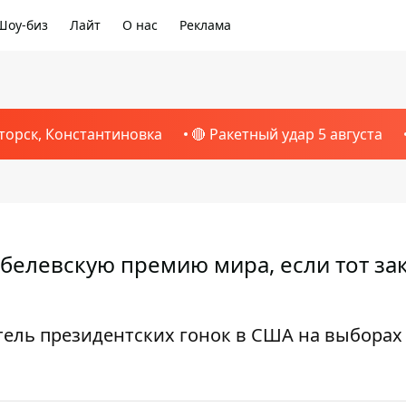
Шоу-биз
Лайт
О нас
Реклама
торск, Константиновка
🔴 Ракетный удар 5 августа
елевскую премию мира, если тот за
тель президентских гонок в США на выборах