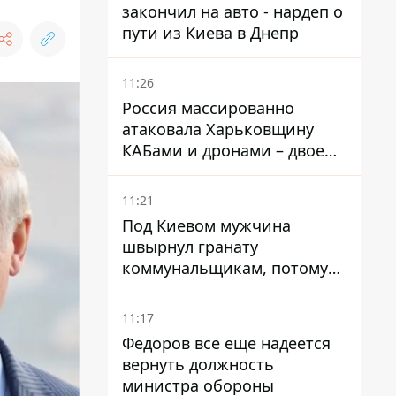
закончил на авто - нардеп о
пути из Киева в Днепр
11:26
Россия массированно
атаковала Харьковщину
КАБами и дронами – двое
погибших и 19 раненых
11:21
Под Киевом мужчина
швырнул гранату
коммунальщикам, потому
что не хотел платить по
квитанциям
11:17
Федоров все еще надеется
вернуть должность
министра обороны