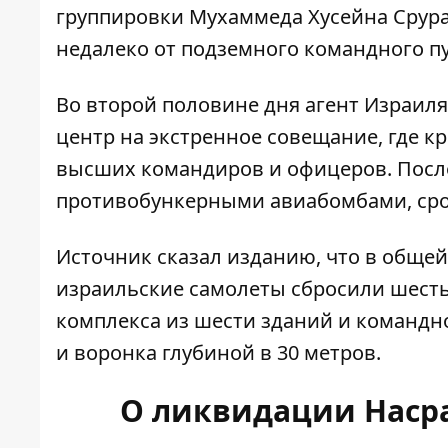
группировки Мухаммеда Хусейна Срура
недалеко от подземного командного пу
Во второй половине дня агент Израил
центр на экстренное совещание, где к
высших командиров и офицеров. После
противобункерными авиабомбами, сро
Источник сказал изданию, что в обще
израильские самолеты сбросили шест
комплекса из шести зданий и командн
и воронка глубиной в 30 метров.
О ликвидации Насра