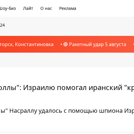
Шоу-биз
Лайт
О нас
Реклама
024
торск, Константиновка
🔴 Ракетный удар 5 августа
оллы": Израилю помогал иранский "кр
ы" Насраллу удалось с помощью шпиона Изр