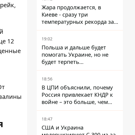
рейк,
Жара продолжается, в
Киеве - сразу три
температурных рекорда за
день
й
19:02
ще 12
Польша и дальше будет
ащенные
помогать Украине, но не
будет терпеть
"бандеровскую символику" -
Навроцкий
18:56
От
В ЦПИ объяснили, почему
Россия привлекает КНДР к
звалины
войне – это больше, чем
ракеты
18:47
я
США и Украина
модернизируют С-300 из-за