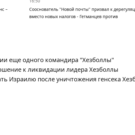
16:50
нс –
Сооснователь "Новой почты" призвал к дерегуля
вместо новых налогов - Гетманцев против
ии еще одного командира "Хезболлы"
ошение к ликвидации лидера Хезболлы
ать Израилю после уничтожения генсека Хе