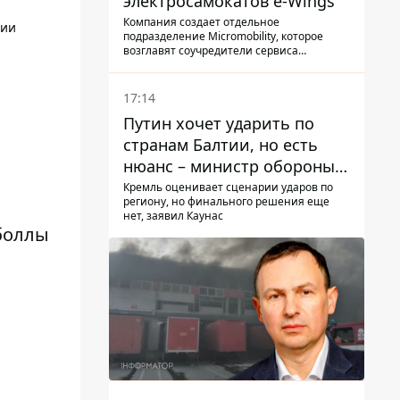
электросамокатов e-Wings
Компания создает отдельное
ции
подразделение Micromobility, которое
возглавят соучредители сервиса
самокатов.
17:14
Путин хочет ударить по
странам Балтии, но есть
нюанс – министр обороны
Литвы сделал заявление
Кремль оценивает сценарии ударов по
региону, но финального решения еще
нет, заявил Каунас
зболлы