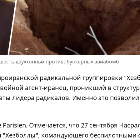
 шесть двухтонных противобункерных авиабомб
проиранской радикальной группировки "Хез
войной агент-иранец, проникший в структур
аты лидера радикалов. Именно это позволил
Parisien. Отмечается, что 27 сентября Насра
 "Хезболлы"
, командующего беспилотными 