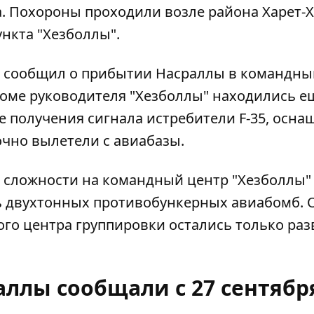
. Похороны проходили возле района Харет-Х
нкта "Хезболлы".
я сообщил о прибытии Насраллы в командны
роме руководителя "Хезболлы" находились е
 получения сигнала истребители F-35, осн
чно вылетели с авиабазы.
й сложности на командный центр "Хезболлы"
ь двухтонных противобункерных авиабомб. 
ого центра группировки остались только ра
ллы сообщали с 27 сентябр