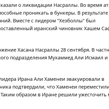
сказали о ликвидации Насраллы. Во время а
особные проникать в бункеры. В результате
аний. Вместе с лидером "Хезболлы" был
опоставленный
иранский чиновник Хашем Саф
ение Хасана Насраллы 28 сентября. В частн
ого подразделения Мухаммед Али Исмаил и 
лидера Ирана Али Хаменеи эвакуировали в
вника подтвердили, что Хаменеи переместили
 Таким образом
в Иране решили ужесточить