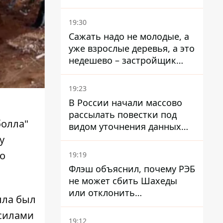
стратегического
госпредприятия - работала
19:30
в Энергоатоме и была
Сажать надо не молодые, а
заместителем Галущенко
уже взрослые деревья, а это
недешево – застройщик
Никонов
19:23
В России начали массово
рассылать повестки под
болла"
видом уточнения данных
для набора контрактников
у
о
19:19
Флэш объяснил, почему РЭБ
не может сбить Шахеды
или отклонить
лла был
баллистические ракеты
силами
19:12