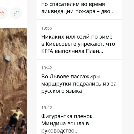
по спасателям во время
ликвидации пожара – двое
раненых
19:56
Никаких иллюзий по зиме -
в Киевсовете упрекают, что
КГГА выполнила План
устойчивости на 20%
19:42
Во Львове пассажиры
маршрутки подрались из-за
русского языка
19:42
Фигурантка пленок
Миндича вошла в
руководство