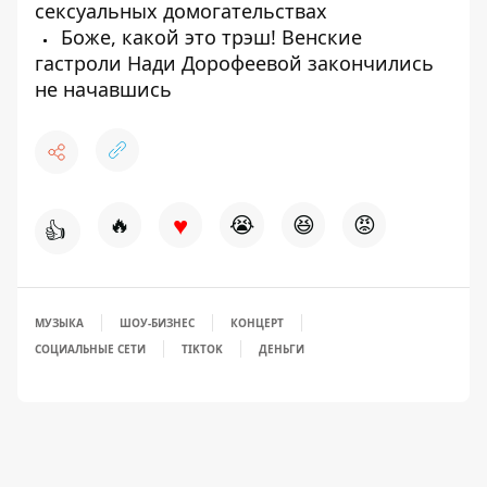
сексуальных домогательствах
Боже, какой это трэш! Венские
гастроли Нади Дорофеевой закончились
не начавшись
♥
🔥
😭
😆
😡
👍
МУЗЫКА
ШОУ-БИЗНЕС
КОНЦЕРТ
СОЦИАЛЬНЫЕ СЕТИ
TIKTOK
ДЕНЬГИ