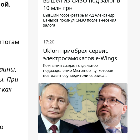
вышел из СИЗО под залог в
ой.
10 млн грн
Бывший госсекретарь МИД Александр
Баньков покинул СИЗО после внесения
залога
итогам
17:20
Uklon приобрел сервис
электросамокатов e-Wings
Компания создает отдельное
аины,
подразделение Micromobility, которое
возглавят соучредители сервиса
ы. При
самокатов.
 как
о