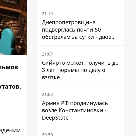
21:19
Днепропетровщина
подверглась почти 50
обстрелам за сутки - двое
погибших, шесть
пострадавших
21:07
Сийярто может получить до
льмов
3 лет тюрьмы по делу о
взятке
утатов.
21:03
Армия РФ продвинулась
возле Константиновки -
DeepState
видении
20:50