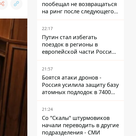
пообещал не возвращаться
на ринг после следующего
боя
22:17
Путин стал избегать
поездок в регионы в
европейской части России,
куда регулярно долетают
дроны
21:57
Боятся атаки дронов -
Россия усилила защиту базу
атомных подлодок в 7400
км от Украины
21:24
Со "Скалы" штурмовиков
начали переводить в другие
подразделения - СМИ