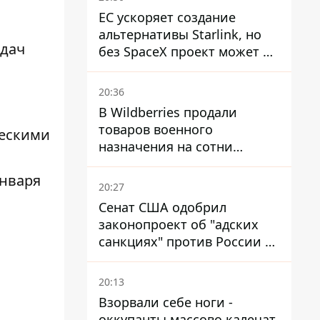
ЕС ускоряет создание
альтернативы Starlink, но
едач
без SpaceX проект может не
обойтись
20:36
В Wildberries продали
товаров военного
ческими
назначения на сотни
миллионов, но удары ВСУ
января
изменили ситуацию
20:27
Сенат США одобрил
законопроект об "адских
санкциях" против России и
Ирана
20:13
Взорвали себе ноги -
оккупанты массово калечат