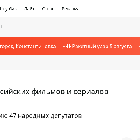
Шоу-биз
Лайт
О нас
Реклама
21
торск, Константиновка
🔴 Ракетный удар 5 августа
ссийских фильмов и сериалов
ию 47 народных депутатов