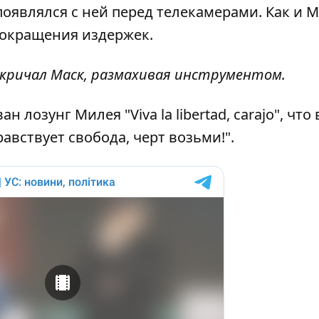
оявлялся с ней перед телекамерами. Как и М
сокращения издержек.
акричал Маск, размахивая инструментом.
лозунг Милея "Viva la libertad, carajo", что 
авствует свобода, черт возьми!".