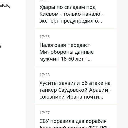
аск,
Удары по складам под
Киевом - только начало -
эксперт предупредил о
новой угрозе
17:35
Налоговая передаст
в
Минобороны данные
мужчин 18-60 лет –
постановление Кабмина
17:28
Хуситы заявили об атаке на
танкер Саудовской Аравии -
союзники Ирана почти
закрыли Баб-эль-
Мандебский пролив
17:27
СБУ поразила два корабля
береговой охраны ФСБ РФ –