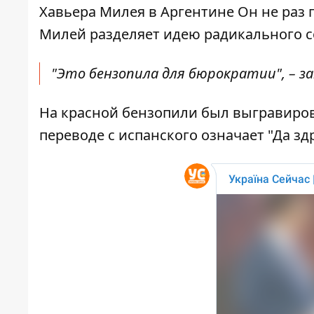
Хавьера Милея в Аргентине Он не раз п
Милей разделяет идею радикального 
"Это бензопила для бюрократии", – з
На красной бензопили был выгравирован 
переводе с испанского означает "Да здр