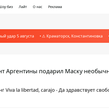
Шоу-биз
Лайт
О нас
Реклама
ный удар 5 августа
⚠️ Краматорск, Константиновка
ент Аргентины подарил Маску необыч
iva la libertad, carajo - Да здравствует своб