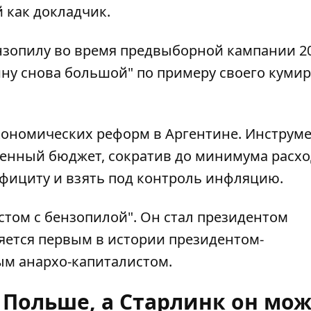
й как докладчик.
нзопилу во время предвыборной кампании 2
тину снова большой" по примеру своего куми
кономических реформ в Аргентине. Инструм
венный бюджет, сократив до минимума расхо
фициту и взять под контроль инфляцию.
стом с бензопилой". Он стал президентом
ляется первым в истории президентом-
м анархо-капиталистом.
 Польше, а Старлинк он мо