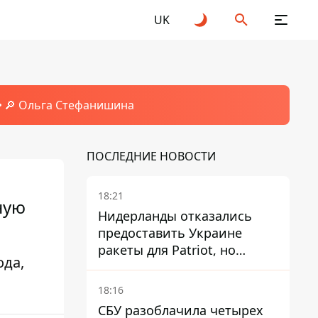
UK
🔎 Ольга Стефанишина
ПОСЛЕДНИЕ НОВОСТИ
18:21
ную
Нидерланды отказались
предоставить Украине
ракеты для Patriot, но
ода,
готовы помочь иначе
18:16
СБУ разоблачила четырех