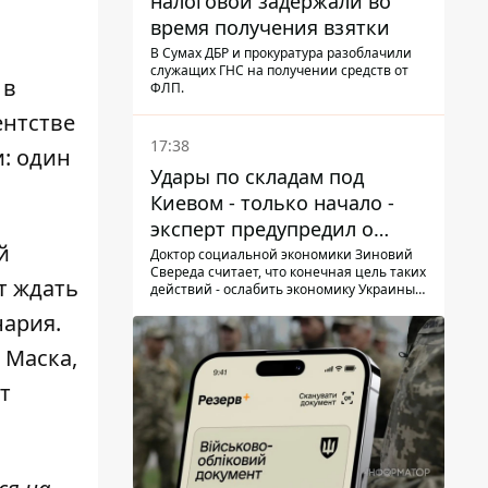
налоговой задержали во
время получения взятки
В Сумах ДБР и прокуратура разоблачили
служащих ГНС на получении средств от
 в
ФЛП.
ентстве
17:38
: один
Удары по складам под
Киевом - только начало -
эксперт предупредил о
й
новой угрозе
Доктор социальной экономики Зиновий
Свереда считает, что конечная цель таких
т ждать
действий - ослабить экономику Украины и
заставить людей покидать опасные
нария.
регионы
 Маска,
т