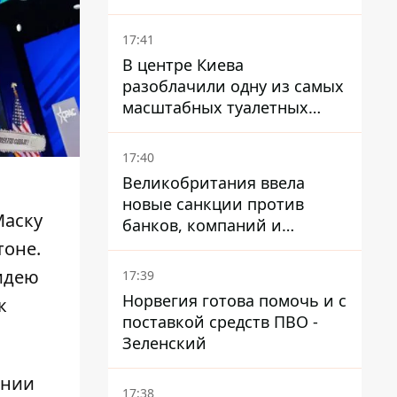
приближается боевое
применение - Reuters
17:41
В центре Киева
разоблачили одну из самых
масштабных туалетных
схем с фиктивным домом
17:40
Великобритания ввела
новые санкции против
Маску
банков, компаний и
танкеров РФ
тоне.
идею
17:39
Норвегия готова помочь и с
к
поставкой средств ПВО -
Зеленский
ании
17:38