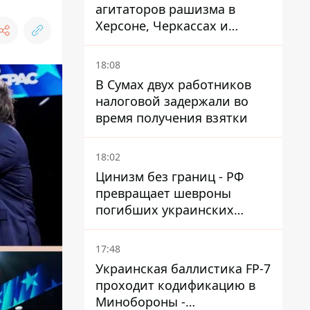
агитаторов рашизма в
Херсоне, Черкассах и
Сумской области
18:08
В Сумах двух работников
налоговой задержали во
время получения взятки
18:02
Цинизм без границ - РФ
превращает шевроны
погибших украинских
защитников в экспонаты
"музея СВО"
17:48
Украинская баллистика FP-7
проходит кодификацию в
Минобороны -