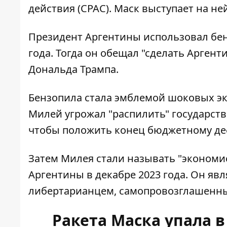
действия (CPAC). Маск выступает на не
Президент Аргентины использовал бе
года. Тогда он обещал "сделать Арген
Дональда Трампа.
Бензопила стала эмблемой шоковых э
Милей угрожал "распилить" государст
чтобы положить конец бюджетному де
Затем Милея стали называть "экономи
Аргентины в декабре 2023 года. Он яв
либертарианцем, самопровозглашенны
Ракета Маска упала в