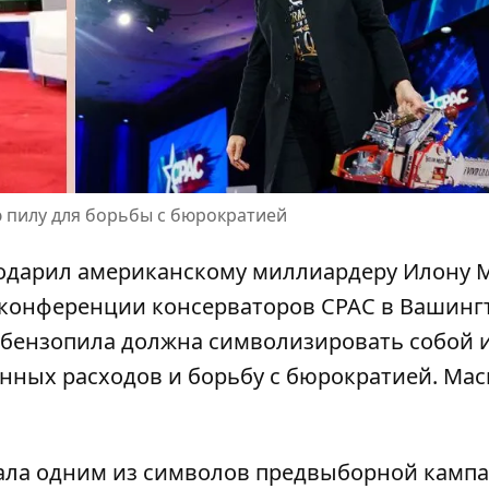
 пилу для борьбы с бюрократией
одарил американскому миллиардеру Илону 
 конференции консерваторов CPAC в Вашинг
 бензопила должна символизировать собой 
енных расходов и
борьбу с бюрократией
. Мас
тала одним из символов предвыборной камп