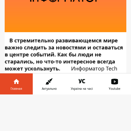
В стремительно развивающемся мире
важно следить за новостями и оставаться
в центре событий. Как бы люди не
старались, но что-то интересное всегда
может ускользнуть.
Информатор Tech
подготовил ТОП технологических новостей
дня, которые помогут вам держать руку на
пульсе современности.
Главная
Актуально
Україна на часі
Youtube
ФИЛЬМ PICTURE CHARACTER РАССКАЖЕТ
Информатор в
О ПРОЦЕССЕ СОЗДАНИЯ ЭМОДЗИ
Скачать
телефоне
👉
На кинофестивале Tribeca показали фильм
Picture Character. Об этом сообщает
The
Verge
. Лента рассказывает о процессе