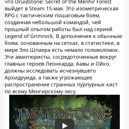
что Druidstone: Secret of the Menhir Forest
выйдет в Steam 15 мая. Это изометрическая
RPG с тактическим пошаговым боем,
созданная небольшой командой, чей
прошлый опытом работы был над серией
Legend of Grimrock. В дополнение к обычным
боям, основанным на сетках, в статистике, в
мире Эло Шпаера есть немало головоломок.
Эти авантюристы, сосредоточенные вокруг
главных героев Леонхарда, Аавы и Ойко,
должны исследовать исчезнувшего
Архидруида, а также угрожающее
распространение странных пурпурных кист
по всему Менгирскому лесу.