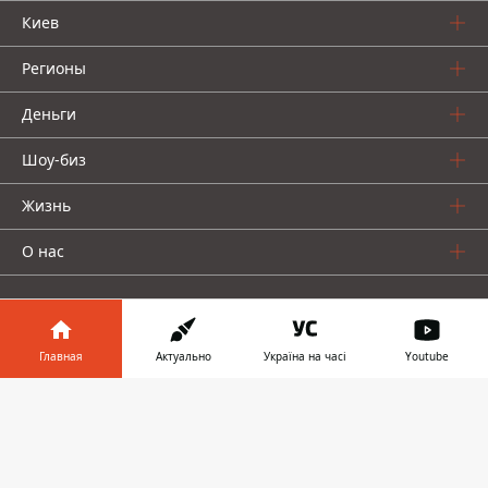
Киев
Регионы
Деньги
Шоу-биз
Жизнь
О нас
Главная
Актуально
Україна на часі
Youtube
Информатор в
Информатор проекты
Скачать
телефоне
👉
Столица
Ваши финансы
Авто
Geek