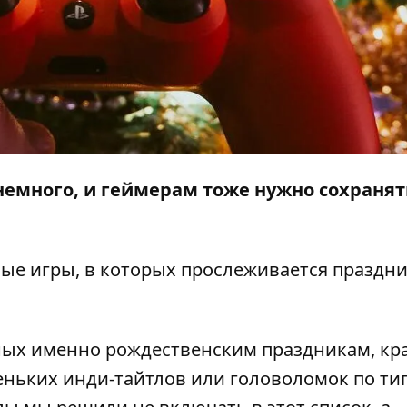
 немного, и геймерам тоже нужно сохранят
ые игры, в которых прослеживается праздн
ных именно рождественским праздникам, кр
еньких инди-тайтлов или головоломок по ти