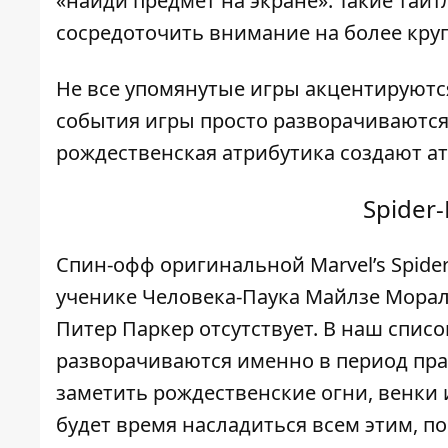
«найди предмет на экране». Такие тайт
сосредоточить внимание на более круп
Не все упомянутые игры акцентируютс
события игры просто разворачиваются 
рождественская атрибутика создают а
Spider-
Спин-офф оригинальной Marvel’s Spide
ученике Человека-Паука Майлзе Морали
Питер Паркер отсутствует. В наш список
разворачиваются именно в период пра
заметить рождественские огни, венки и
будет время насладиться всем этим, п