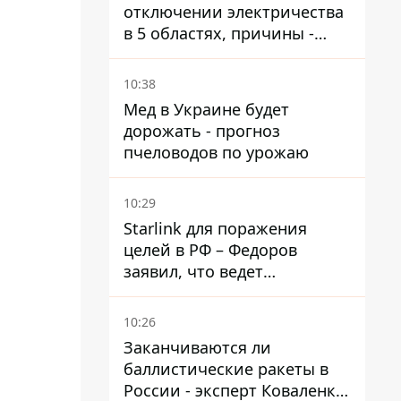
отключении электричества
в 5 областях, причины -
обстрелы и жара
10:38
Мед в Украине будет
дорожать - прогноз
пчеловодов по урожаю
10:29
Starlink для поражения
целей в РФ – Федоров
заявил, что ведет
переговоры с Илоном
Маском
10:26
Заканчиваются ли
баллистические ракеты в
России - эксперт Коваленко