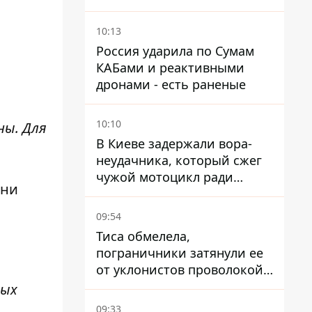
дал ответ, который вряд ли
понравится украинцам
10:13
Россия ударила по Сумам
КАБами и реактивными
дронами - есть раненые
10:10
ны. Для
В Киеве задержали вора-
неудачника, который сжег
чужой мотоцикл ради
зни
содержимого багажника
09:54
Тиса обмелела,
пограничники затянули ее
от уклонистов проволокой
Егоза, которая убивает
лых
диких животных -
09:33