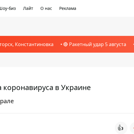
Шоу-биз
Лайт
О нас
Реклама
торск, Константиновка
🔴 Ракетный удар 5 августа
а коронавируса в Украине
врале
👍