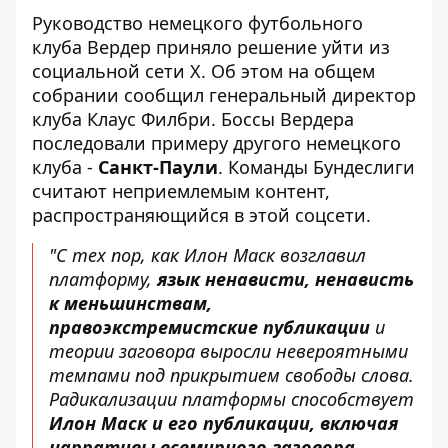
Руководство немецкого футбольного
клуба Вердер приняло решение уйти из
социальной сети X. Об этом на общем
собрании
сообщил генеральный директор
клуба Клаус Филбри
. Боссы Вердера
последовали примеру другого немецкого
клуба -
Санкт-Паули
. Команды Бундеслиги
считают неприемлемым контент,
распространяющийся в этой соцсети.
"С тех пор, как Илон Маск возглавил
платформу,
язык ненависти, ненависть
к меньшинствам,
правоэкстремистские публикации
и
теории заговора выросли невероятными
темпами под прикрытием свободы слова.
Радикализации платформы способствует
Илон Маск и его публикации, включая
нарративы всемирного заговора
.