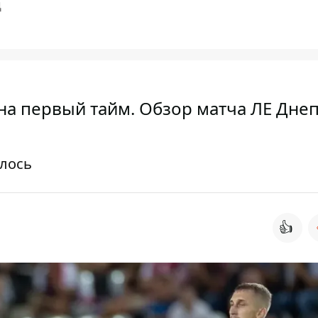
Д
на первый тайм. Обзор матча ЛЕ Днеп
алось
👍