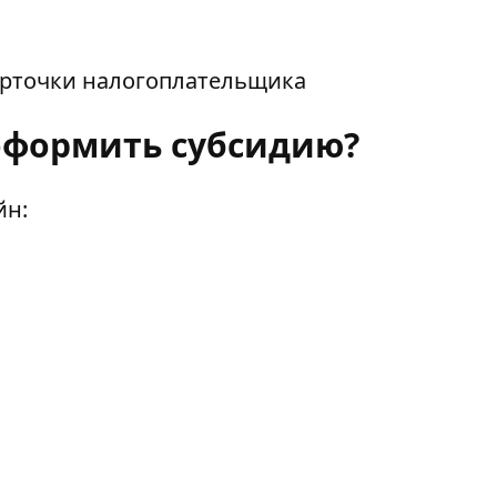
арточки налогоплательщика
оформить субсидию?
йн: