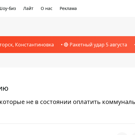
Шоу-биз
Лайт
О нас
Реклама
торск, Константиновка
🔴 Ракетный удар 5 августа
дию
 которые не в состоянии оплатить коммунал