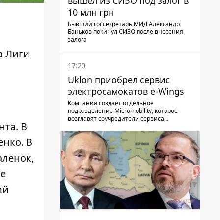
вышел из СИЗО под залог в
10 млн грн
Бывший госсекретарь МИД Александр
Баньков покинул СИЗО после внесения
залога
а Лиги
17:20
Uklon приобрел сервис
электросамокатов e-Wings
Компания создает отдельное
подразделение Micromobility, которое
возглавят соучредители сервиса
нта. В
самокатов.
енко. В
аленок,
не
ий