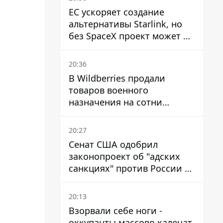
ЕС ускоряет создание
альтернативы Starlink, но
без SpaceX проект может не
обойтись
20:36
В Wildberries продали
товаров военного
назначения на сотни
миллионов, но удары ВСУ
изменили ситуацию
20:27
Сенат США одобрил
законопроект об "адских
санкциях" против России и
Ирана
20:13
Взорвали себе ноги -
оккупанты массово калечат