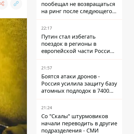
пообещал не возвращаться
на ринг после следующего
боя
22:17
Путин стал избегать
поездок в регионы в
европейской части России,
куда регулярно долетают
дроны
21:57
Боятся атаки дронов -
Россия усилила защиту базу
атомных подлодок в 7400
км от Украины
21:24
Со "Скалы" штурмовиков
начали переводить в другие
подразделения - СМИ