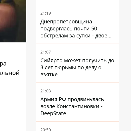
21:19
Днепропетровщина
подверглась почти 50
обстрелам за сутки - двое
погибших, шесть
пострадавших
21:07
Сийярто может получить до
ра
3 лет тюрьмы по делу о
иальной
взятке
21:03
Армия РФ продвинулась
возле Константиновки -
DeepState
20:50