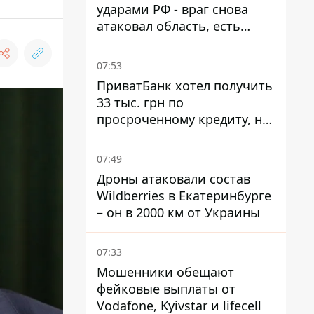
ударами РФ - враг снова
атаковал область, есть
разрушения и пожары
07:53
ПриватБанк хотел получить
33 тыс. грн по
просроченному кредиту, но
суд взыскал с должницы
только 22 тыс. грн
07:49
Дроны атаковали состав
Wildberries в Екатеринбурге
– он в 2000 км от Украины
07:33
Мошенники обещают
фейковые выплаты от
Vodafone, Kyivstar и lifecell