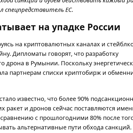
ода санкций и будем действовать каждый раз
л спецпредставитель ЕС.
атывает на упадке России
руясь на криптовалютных каналах и стейблк
ну. Дипломаты говорят, что разработку
го дрона в Румынии
. Поскольку энергетичес
ала партнерам списки криптобирж и обменни
стало известно, что
более 90% подсанкцион
х ракет и дронов сейчас поставляются име
о сравнению с прошлогодними 80% после того
ывать альтернативные пути обхода санкций.