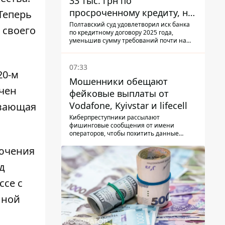
33 тыс. грн по
просроченному кредиту, но
Теперь
суд взыскал с должницы
Полтавский суд удовлетворил иск банка
 своего
по кредитному договору 2025 года,
только 22 тыс. грн
уменьшив сумму требований почти на
треть
07:33
20-м
Мошенники обещают
ючен
фейковые выплаты от
Vodafone, Kyivstar и lifecell
ивающая
Киберпреступники рассылают
фишинговые сообщения от имени
операторов, чтобы похитить данные
украинцев.
лючения
д
ссе с
нной