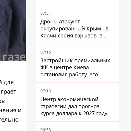
07:31
Дроны атакуют
оккупированный Крым - в
Керчи серия взрывов, в
Феодосии пожар
07:15
Застройщик премиальных
ЖК в центре Киева
остановил работу, его
руководители сбежали из
й для
Украины - Bihus.info
играет
07:13
Центр экономической
ов
стратегии дал прогноз
нения и
курса доллара к 2027 году
тельно
06:53