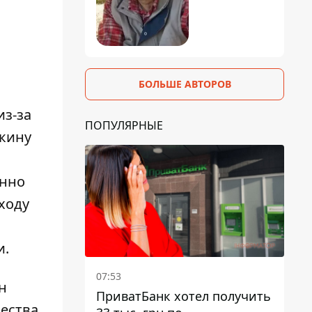
БОЛЬШЕ АВТОРОВ
из-за
ПОПУЛЯРНЫЕ
кину
енно
ходу
и
.
07:53
н
ПриватБанк хотел получить
ества.