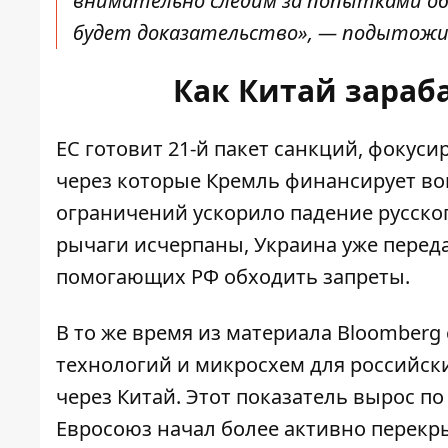
внимательно следим за попытками обх
будет доказательство», — подытожи
Как Китай зараб
ЕС
готовит 21-й пакет санкций
, фокуси
через которые Кремль финансирует вой
ограничений ускорило
падение русско
рычаги исчерпаны, Украина уже перед
помогающих РФ обходить запреты.
В то же время из материала Bloomberg 
технологий и микросхем
для российски
через Китай. Этот показатель вырос п
Евросоюз начал более активно перекр