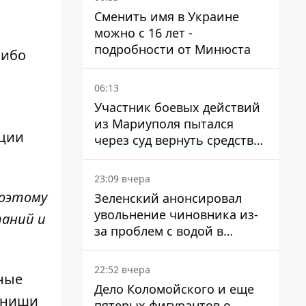
Сменить имя в Украине
можно с 16 лет -
подробности от Минюста
либо
06:13
Участник боевых действий
из Мариуполя пытался
иции
через суд вернуть средства
субсидии со счета в
Ощадбанке – каким было
23:09 вчера
решение
Поэтому
Зеленский анонсировал
увольнение чиновника из-
паний и
за проблем с водой в
Марганце
22:52 вчера
ные
Дело Коломойского и еще
 ниши
пятерых фигурантов о