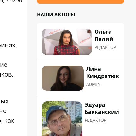
, когда
НАШИ АВТОРЫ
Ольга
Палий
оинах,
РЕДАКТОР
кие
Лина
ков,
Киндратюк
ADMIN
ных
Эдуард
нно
Бакканский
, как
РЕДАКТОР