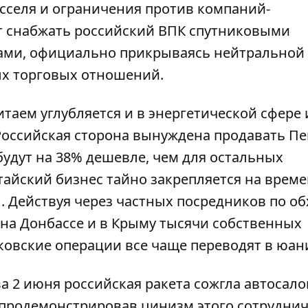
сселя и ограничения против компаний-
т снабжать российский ВПК спутниковыми
ами, официально прикрываясь нейтральной
х торговых отношений.
таем углубляется и в энергетической сфере 
Российская сторона
вынуждена продавать Пе
будут на 38% дешевле, чем для остальных
итайский бизнес тайно закрепляется на врем
 Действуя через частных посредников по об
 на Донбассе и в Крыму тысячи собственных
ковские операции все чаще переводят в юан
ва 2 июня российская ракета
сожгла автосало
о продемонстрировав цинизм этого сотруднич