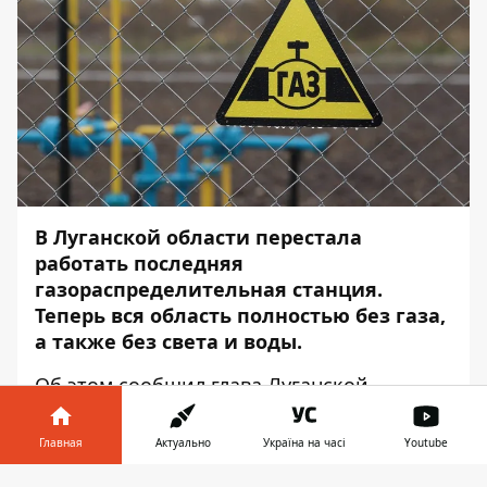
В Луганской области перестала
работать последняя
газораспределительная станция.
Теперь вся область полностью без газа,
а также без света и воды.
Об этом
сообщил
глава Луганской
областной военной администрации
Сергей Гайдай, – передаёт
Информатор
.
Главная
Актуально
Україна на часі
Youtube
По состоянию на 24 мая в Луганской