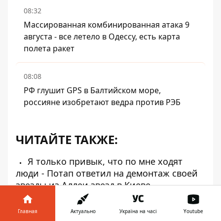
08:32
Массированная комбинированная атака 9
августа - все летело в Одессу, есть карта
полета ракет
08:08
РФ глушит GPS в Балтийском море,
россияне изобретают ведра против РЭБ
ЧИТАЙТЕ ТАКЖЕ:
Я только привык, что по мне ходят
люди - Потап ответил на демонтаж своей
звезды из Аллеи звезд в Киеве
У Повалий забрали, но есть еще Ани
Лорак – у предательницы нашли в
Главная
Актуально
Україна на часі
Youtube
Украине кучу элитных квартир