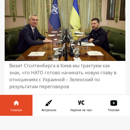
Визит Столтенберга в Киев мы трактуем как
знак, что НАТО готово начинать новую главу в
отношениях с Украиной – Зеленский по
результатам переговоров
В четверг, 20 апреля, президент Украины
Владимир
Зеленский встретился с
Главная
Актуально
Україна на часі
Youtube
генеральным секретарем НАТО Йенсом
Столтенбергом
. Это его первый визит с
Информатор в
Скачать
начала полномасштабного русского
телефоне
👉