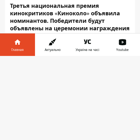
Третья национальная премия
кинокритиков
«
Киноколо
»
объявила
номинантов. Победители будут
объявлены на церемонии награждения
перед открытием Киевской недели
критики
—
22 октября.
Главная
Актуально
Україна на часі
Youtube
Об этом сообщает пресс-служба
Киевской
Информатор в
недели критики
, — передаёт
Информатор
.
Скачать
телефоне
👉
Номинанты:
Лучший полнометражный игровой
фильм
«Атлантида» — реж. Валентин
Васянович, прод. Владимир Яценко
«Плохие дороги» — реж. Наталья
Ворожбит, прод. Юрий Минзянов,
Дмитрий Минзянов