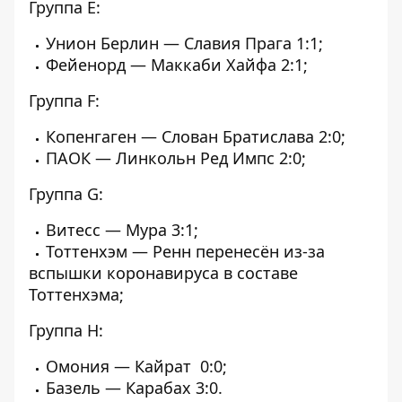
Группа E:
Унион Берлин — Славия Прага 1:1;
Фейенорд — Маккаби Хайфа 2:1;
Группа F:
Копенгаген — Слован Братислава 2:0;
ПАОК — Линкольн Ред Импс 2:0;
Группа G:
Витесс — Мура 3:1;
Тоттенхэм — Ренн перенесён из-за
вспышки коронавируса в составе
Тоттенхэма;
Группа H:
Омония — Кайрат 0:0;
Базель — Карабах 3:0.