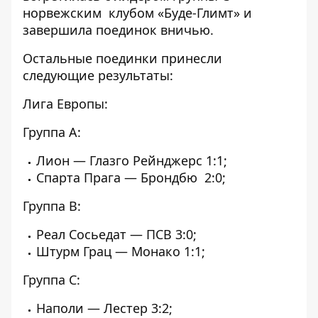
норвежским клубом «Буде-Глимт» и
завершила поединок вничью
.
Остальные поединки принесли
следующие результаты:
Лига Европы:
Группа А:
Лион — Глазго Рейнджерс 1:1;
Спарта Прага — Брондбю 2:0;
Группа В:
Реал Сосьедат — ПСВ 3:0;
Штурм Грац — Монако 1:1;
Группа С:
Наполи — Лестер 3:2;