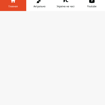
Главная
Актуально
Україна на часі
Youtube
Информатор в
Скачать
телефоне
👉
ПРЕДЛОЖИТЬ НОВОСТЬ
Мир
Украина
Киев
Регионы
Деньги
Шоу-биз
Жизнь