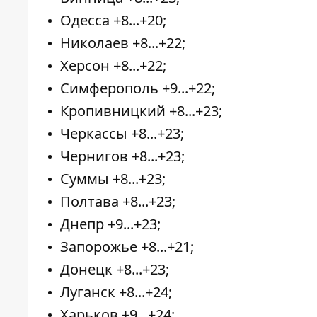
Одесса +8...+20;
Николаев +8...+22;
Херсон +8...+22;
Симферополь +9...+22;
Кропивницкий +8...+23;
Черкассы +8...+23;
Чернигов +8...+23;
Суммы +8...+23;
Полтава +8...+23;
Днепр +9...+23;
Запорожье +8...+21;
Донецк +8...+23;
Луганск +8...+24;
Харьков +9...+24;