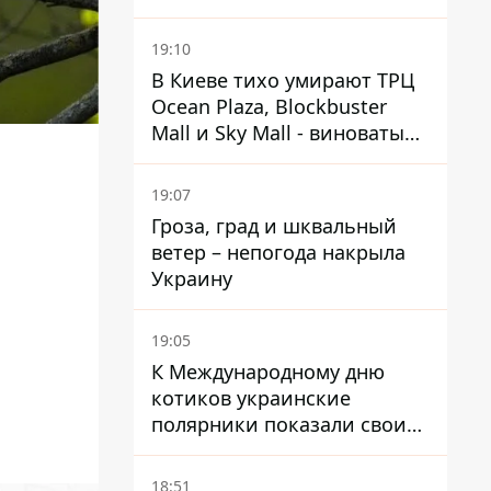
19:10
В Киеве тихо умирают ТРЦ
Ocean Plaza, Blockbuster
Mall и Sky Mall - виноваты
ленивые менеджеры и
каннибализм
19:07
Гроза, град и шквальный
ветер – непогода накрыла
Украину
19:05
К Международному дню
котиков украинские
полярники показали своих
полярников в Антарктиде
18:51