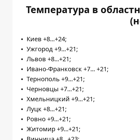
Температура в област
(
Киев +8...+24;
Ужгород +9...+21;
Львов +8...+21;
Ивано-Франковск +7... +21;
Тернополь +9...+21;
Черновцы +7...+21;
Хмельницкий +9...+21;
Луцк +8...+21;
Ровно +9...+21;
Житомир +9...+21;
Винница +8...+23;