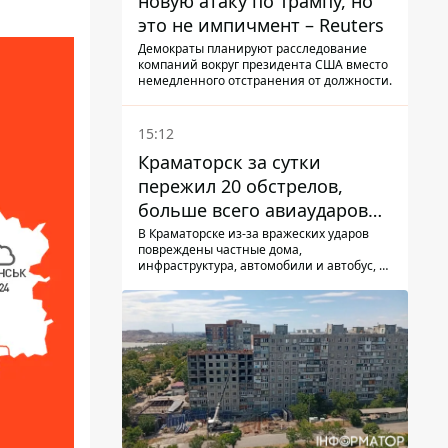
новую атаку по Трампу, но
это не импичмент – Reuters
Демократы планируют расследование
компаний вокруг президента США вместо
немедленного отстранения от должности.
15:12
Краматорск за сутки
пережил 20 обстрелов,
больше всего авиаударов
КАБ-250
В Краматорске из-за вражеских ударов
повреждены частные дома,
инфраструктура, автомобили и автобус, а
всего за сутки на Донетчине погиб один
человек и еще 15 получили ранения