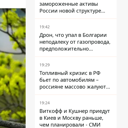
замороженные активы
России новой структуре
блока
19:42
Дрон, что упал в Болгарии
неподалеку от газопровода,
предположительно
украинский - Минобороны
страны
19:29
Топливный кризис в РФ
бьет по автомобилям –
россияне массово жалуются
на поломки из-за
некачественного бензина
19:24
Виткофф и Кушнер приедут
в Киев и Москву раньше,
чем планировали - СМИ