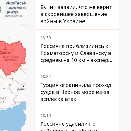
Вучич заявил, что не верит
в скорейшее завершение
войны в Украине
18:39
Россияне приблизились к
Краматорску и Славянску в
среднем на 10 км – эксперт
предупредил об усилении
наступления
18:34
Турция ограничила проход
судов в Черное море из-за
всплеска атак
18:19
Россияне ударили по
рейсовому автобусу в