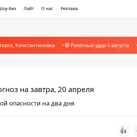
Шоу-биз
Лайт
О нас
Реклама
торск, Константиновка
🔴 Ракетный удар 5 августа
огноз на завтра, 20 апреля
й опасности на два дня
👍