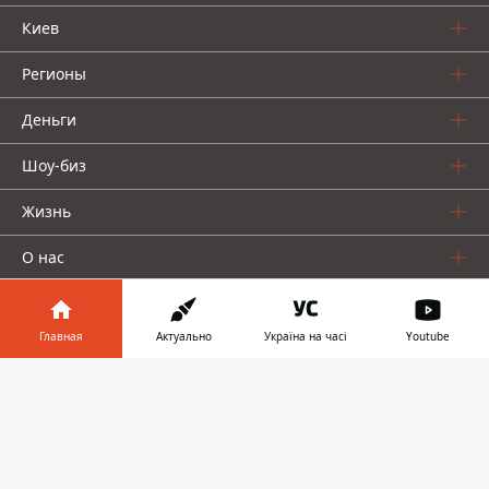
Киев
Регионы
Деньги
Шоу-биз
Жизнь
О нас
Главная
Актуально
Україна на часі
Youtube
Информатор в
Скачать
телефоне
👉
Информатор проекты
Столица
Ваши финансы
Авто
Geek