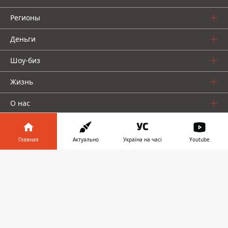
Регионы
Деньги
Шоу-биз
Жизнь
О нас
Главная
Актуально
Україна на часі
Youtube
Информатор в
Скачать
телефоне
👉
Информатор проекты
Столица
Ваши финансы
Авто
Geek
© 2016-2026 Informator