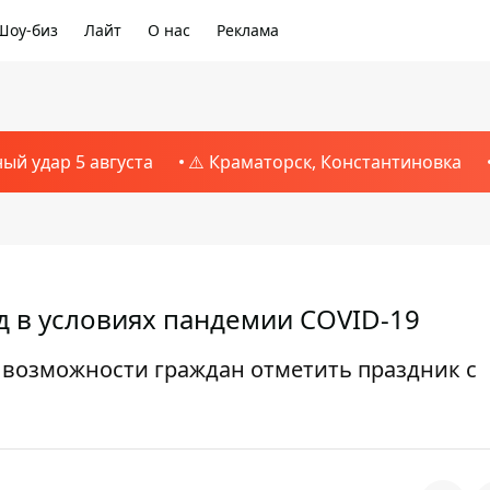
Шоу-биз
Лайт
О нас
Реклама
ный удар 5 августа
⚠️ Краматорск, Константиновка
д в условиях пандемии COVID-19
 возможности граждан отметить праздник с