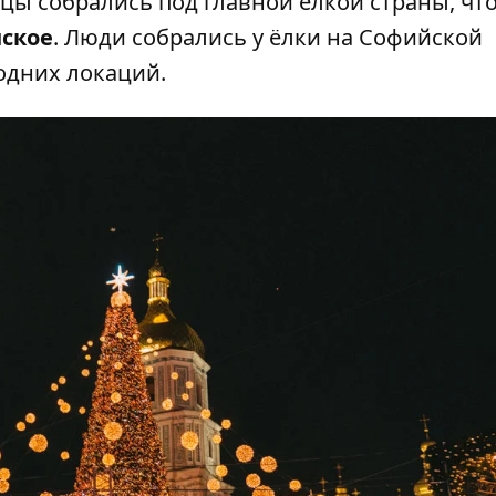
лицы собрались
под главной ёлкой страны
, чт
нское
. Люди собрались у ёлки на Софийской
одних локаций.