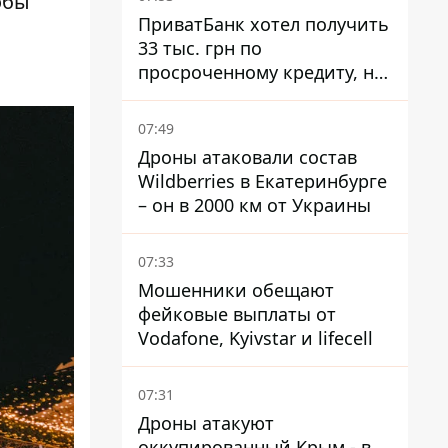
обы
ПриватБанк хотел получить
33 тыс. грн по
просроченному кредиту, но
суд взыскал с должницы
только 22 тыс. грн
07:49
Дроны атаковали состав
Wildberries в Екатеринбурге
– он в 2000 км от Украины
07:33
Мошенники обещают
фейковые выплаты от
Vodafone, Kyivstar и lifecell
07:31
Дроны атакуют
оккупированный Крым - в