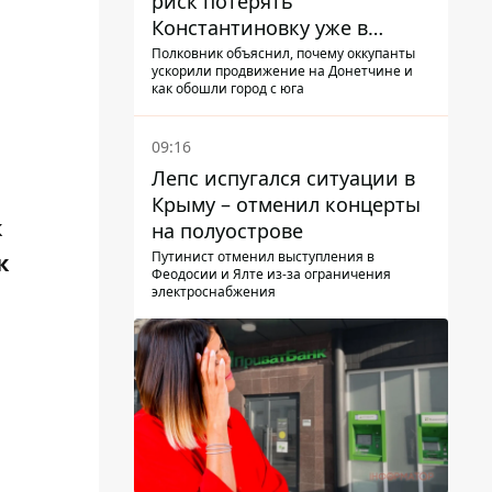
риск потерять
Константиновку уже в
ближайшие месяцы
Полковник объяснил, почему оккупанты
ускорили продвижение на Донетчине и
как обошли город с юга
09:16
Лепс испугался ситуации в
Крыму – отменил концерты
к
на полуострове
Путинист отменил выступления в
к
Феодосии и Ялте из-за ограничения
электроснабжения