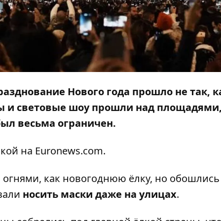
разднование Нового года прошло не так, к
ты и световые шоу прошли над площадями
был весьма ограничен.
лкой на
Euronews.com
.
огнями, как новогоднюю ёлку, но обошлись
язали
носить маски даже на улицах
.