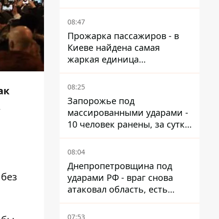
от атак
08:47
Прожарка пассажиров - в
Киеве найдена самая
жаркая единица
общественного транспорта
08:25
ак
Запорожье под
,
массированными ударами -
10 человек ранены, за сутки
тысячи атак
08:04
Днепропетровщина под
 без
ударами РФ - враг снова
атаковал область, есть
разрушения и пожары
07:53