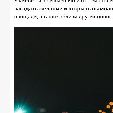
В Киеве тысячи киевлян и гостей сто
загадать желание и открыть шампа
площади, а также вблизи других новог