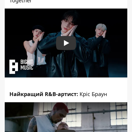
Together
Play
Найкращий R&B-артист:
Кріс Браун