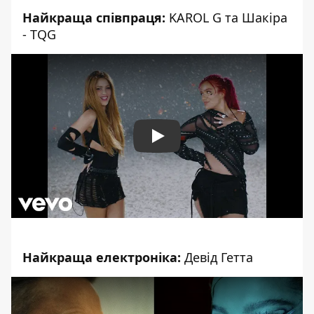
Найкраща співпраця:
KAROL G та Шакіра
- TQG
Play
Найкраща електроніка:
Девід Гетта