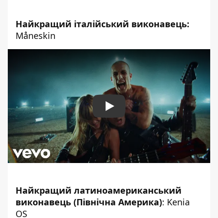
Найкращий італійський виконавець:
Måneskin
Play
Найкращий латиноамериканський
виконавець (Північна Америка)
: Kenia
OS