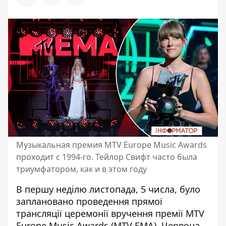
Музыкальная премия MTV Europe Music Awards
проходит с 1994-го. Тейлор Свифт часто была
триумфатором, как и в этом году
В першу неділю листопада, 5 числа, було
заплановано проведення прямої
трансляції церемонії вручення премії
MTV
Europe Music Awards
(MTV EMA). Червона