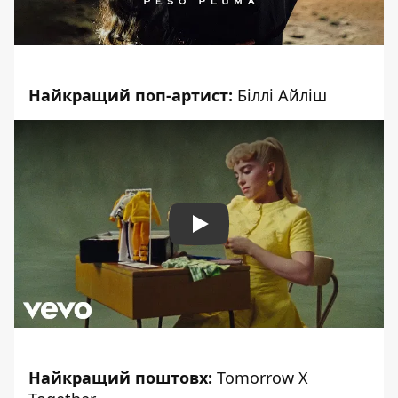
Найкращий поп-артист:
Біллі Айліш
Play
Найкращий поштовх:
Tomorrow X