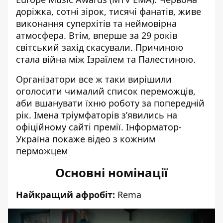
доріжка, сотні зірок, тисячі фанатів, живе
виконання суперхітів та неймовірна
атмосфера. Втім, вперше за 29 років
світський захід скасували. Причиною
стала
війна між Ізраїлем та Палестиною
.
Організатори все ж таки вирішили
оголосити чималий список переможців,
аби вшанувати їхню роботу за попередній
рік. Імена тріумфаторів з’явились на
офіційному сайті премії.
Інформатор-
Україна
покаже відео з кожним
перможцем
Основні номінації
Найкращий афробіт:
Rema