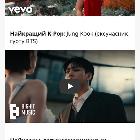
Найкращий K-Pop:
Jung Kook (ексучасник
гурту BTS)
Play