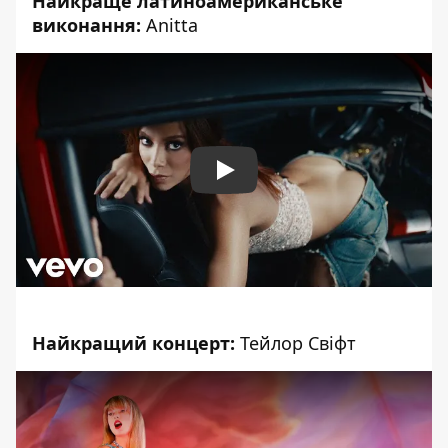
Найкраще латиноамериканське
виконання:
Anitta
Play
Найкращий концерт:
Тейлор Свіфт