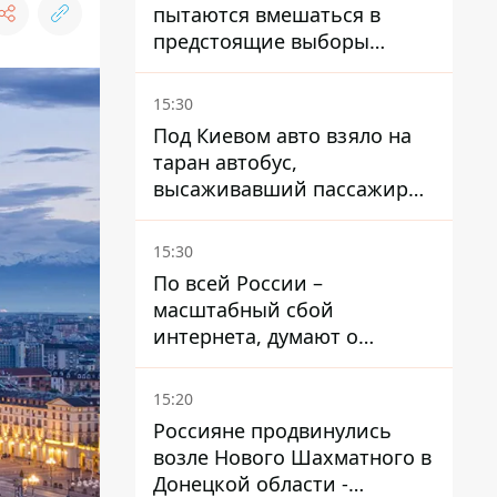
пытаются вмешаться в
предстоящие выборы
президента благодаря
ботам
15:30
Под Киевом авто взяло на
таран автобус,
высаживавший пассажиров
на остановке - пассажир в
больнице
15:30
По всей России –
масштабный сбой
интернета, думают о
причинах
15:20
Россияне продвинулись
возле Нового Шахматного в
Донецкой области -