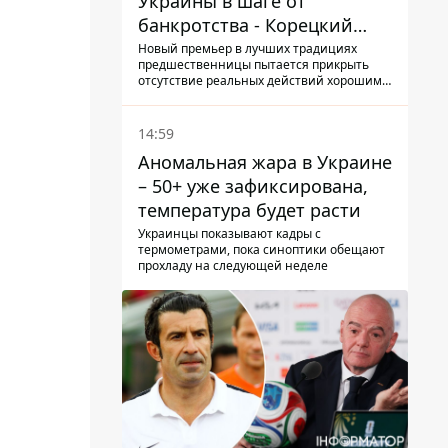
Украины в шаге от
банкротства - Корецкий
обещает им… новые склады
Новый премьер в лучших традициях
предшественницы пытается прикрыть
отсутствие реальных действий хорошими
словами
14:59
Аномальная жара в Украине
– 50+ уже зафиксирована,
температура будет расти
Украинцы показывают кадры с
термометрами, пока синоптики обещают
прохладу на следующей неделе