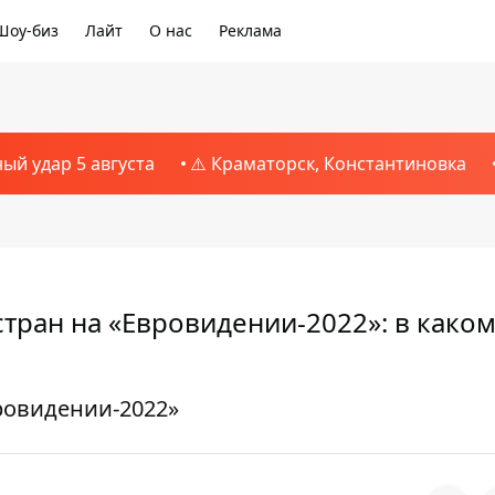
Шоу-биз
Лайт
О нас
Реклама
ный удар 5 августа
⚠️ Краматорск, Константиновка
тран на «Евровидении-2022»: в како
ровидении-2022»