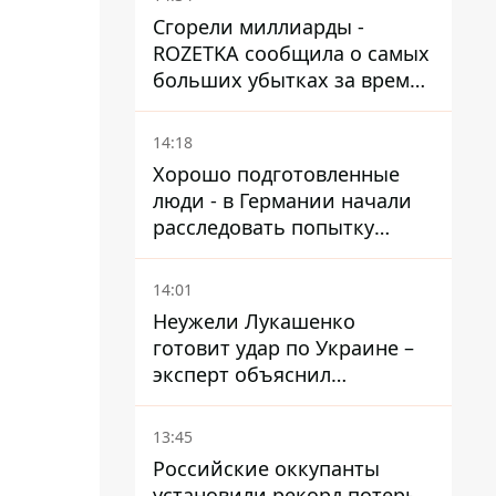
Сгорели миллиарды -
ROZETKA сообщила о самых
больших убытках за время
существования компании
14:18
Хорошо подготовленные
люди - в Германии начали
расследовать попытку
ударить дроном по
украинскому самолету на
14:01
аэродроме Лейпцига
Неужели Лукашенко
готовит удар по Украине –
эксперт объяснил
настоящее назначение
новой гомельской бригады
13:45
Российские оккупанты
установили рекорд потерь