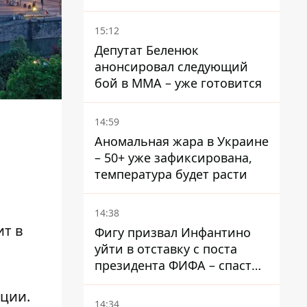
DeepState
15:12
Депутат Беленюк
анонсировал следующий
бой в ММА – уже готовится
14:59
Аномальная жара в Украине
– 50+ уже зафиксирована,
температура будет расти
14:38
ит в
Фигу призвал Инфантино
уйти в отставку с поста
президента ФИФА – спасти
футбол еще не поздно
еции.
14:34