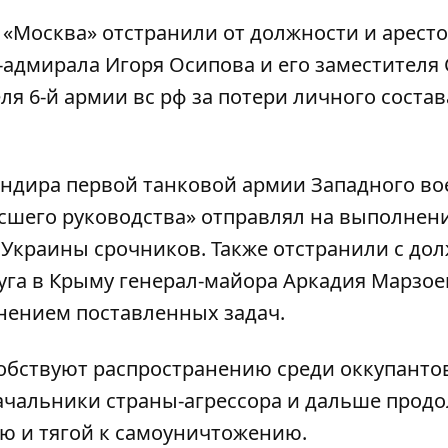
а «Москва» отстранили от должности и арест
адмирала Игоря Осипова и его заместителя 
я 6-й армии вс рф за потери личного состав
ндира первой танковой армии Западного во
высшего руководства» отправлял на выполнен
Украины срочников. Также отстранили с до
уга в Крыму генерал-майора Аркадия Марзое
нением поставленных задач.
собствуют распространению среди оккупанто
ачальники страны-агрессора и дальше прод
ю и тягой к самоуничтожению.