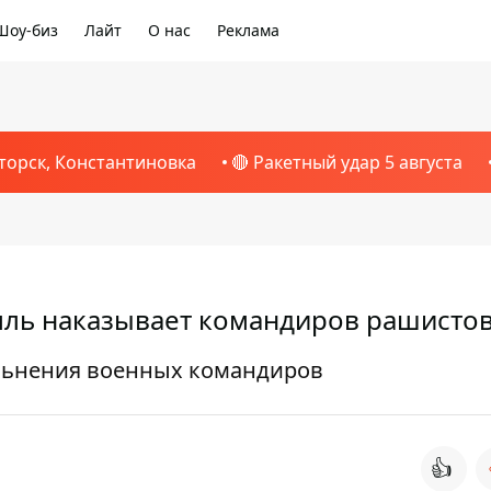
Шоу-биз
Лайт
О нас
Реклама
торск, Константиновка
🔴 Ракетный удар 5 августа
мль наказывает командиров рашисто
ольнения военных командиров
👍