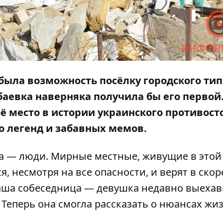
была возможность посёлку городского тип
баевка наверняка получила бы его первой.
оё место в истории украинского противост
о легенд и забавных мемов.
на — люди. Мирные местные, живущие в этой
я, несмотря на все опасности, и верят в ско
аша собеседница — девушка недавно выехав
Теперь она смогла рассказать о нюансах жи