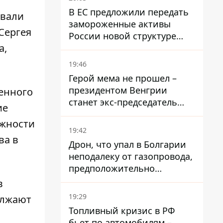
В ЕС предложили передать
овали
замороженные активы
Сергея
России новой структуре
а,
блока
19:46
Герой мема не прошел –
президентом Венгрии
енного
станет экс-председатель
ие
Верховного Суда, которого
лжности
критиковал Орбан.
19:42
ва в
Дрон, что упал в Болгарии
неподалеку от газопровода,
предположительно
украинский - Минобороны
в
страны
19:29
олжают
Топливный кризис в РФ
бьет по автомобилям –