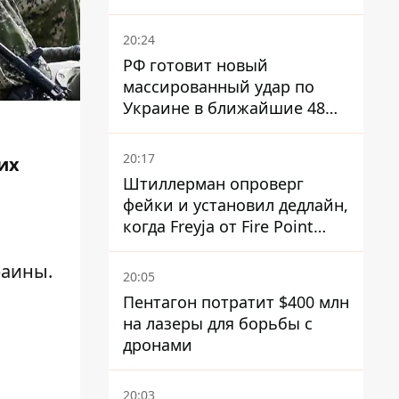
Россией
20:24
РФ готовит новый
массированный удар по
Украине в ближайшие 48
часов – разведка США
20:17
их
Штиллерман опроверг
фейки и установил дедлайн,
когда Freyja от Fire Point
полноценно заработает
против баллистики
раины
.
20:05
Пентагон потратит $400 млн
на лазеры для борьбы с
дронами
20:03