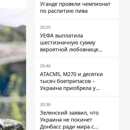
Уганде провели чемпионат
по распитию пива
20:55
УЕФА выплатила
шестизначную сумму
вероятной любовнице
Инфантино - The Telegraph
20:46
ATACMS, M270 и десятки
тысяч боеприпасов –
Украина приобрела у
Турции мощный пакет
вооружения
20:36
Зеленский заявил, что
Украина не покинет
Донбасс ради мира с