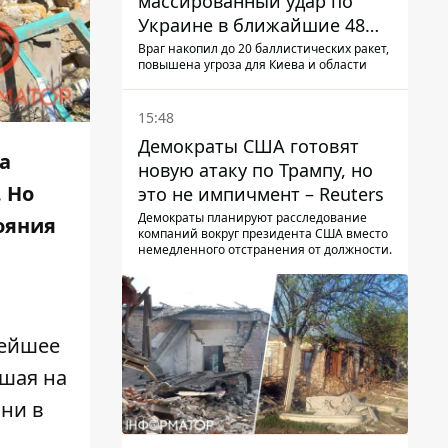
массированный удар по
Украине в ближайшие 48
часов – разведка США
Враг накопил до 20 баллистических ракет,
повышена угроза для Киева и области
15:48
Демократы США готовят
а
новую атаку по Трампу, но
 Но
это не импичмент – Reuters
Демократы планируют расследование
ояния
компаний вокруг президента США вместо
немедленного отстранения от должности.
рейшее
шая на
зни в