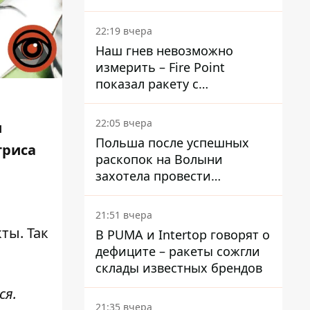
раскрыли детали
22:19 вчера
Наш гнев невозможно
измерить – Fire Point
показал ракету с
загадочной отметкой 723
22:05 вчера
и
Польша после успешных
триса
раскопок на Волыни
захотела провести
эксгумацию в новых местах
21:51 вчера
ты. Так
В PUMA и Intertop говорят о
дефиците – ракеты сожгли
склады известных брендов
ся.
21:35 вчера