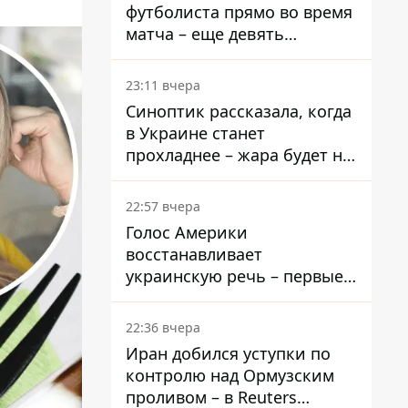
футболиста прямо во время
матча – еще девять
пострадали
23:11 вчера
Синоптик рассказала, когда
в Украине станет
прохладнее – жара будет не
долго
22:57 вчера
Голос Америки
восстанавливает
украинскую речь – первые
эфиры ожидаются на
следующей неделе
22:36 вчера
Иран добился уступки по
контролю над Ормузским
проливом – в Reuters