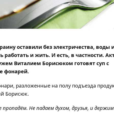
раину оставили без электричества, воды 
 работать и жить. И есть, в частности. Ак
мужем Виталием Борисюком готовят суп с
е фонарей.
онари, разложенные на полу подъезда продук
ий Борисюк
.
 пропадём. Не падаем духом, друзья, и держим