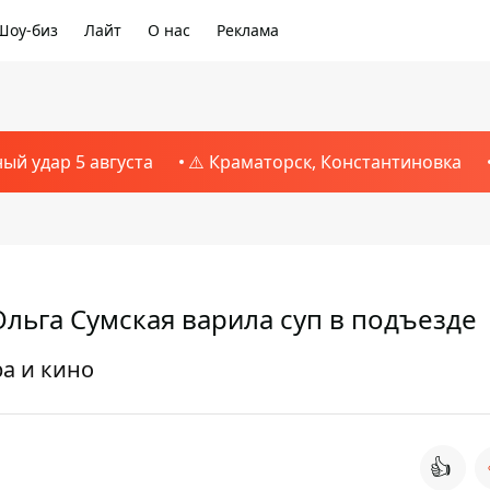
Шоу-биз
Лайт
О нас
Реклама
ный удар 5 августа
⚠️ Краматорск, Константиновка
Ольга Сумская варила суп в подъезде
ра и кино
👍