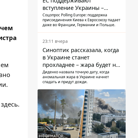
ЕС поддерживают
вступление Украины –
результаты опроса
Соцопрос Polling Europe: поддержка
присоединения Киева к Евросоюзу падает
даже во Франции, Германии и Польше.
 чем
истра
23:11 вчера
Синоптик рассказала, когда
в Украине станет
ием
прохладнее – жара будет не
долго
Диденко назвала точную дату, когда
евно
аномальная жара в Украине начнет
спадать и придут дожди.
ии.
здесь
.