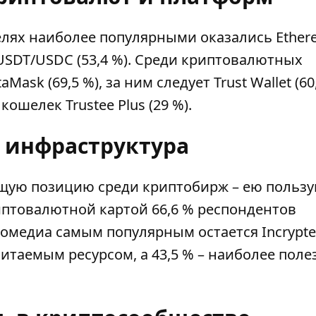
елях наиболее популярными оказались Ethe
ны USDT/USDC (53,4 %). Среди криптовалютных
k (69,5 %), за ним следует Trust Wallet (60,
ошелек Trustee Plus (29 %).
 инфраструктура
ую позицию среди криптобирж – ею пользу
иптовалютной картой 66,6 % респондентов
птомедиа самым популярным остается
Incrypt
итаемым ресурсом, а 43,5 % – наиболее пол