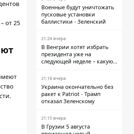
дентов
Военные будут уничтожать
е
пусковые установки
баллистики - Зеленский
– от 25
21:24 вчера
В Венгрии хотят избрать
лют
президента уже на
следующей неделе – какую
дату предлагают
 имеют
21:18 вчера
нство
Украина окончательно без
ракет к Patriot - Трамп
сти.
отказал Зеленскому
21:15 вчера
В Грузии 5 августа
произошел новый