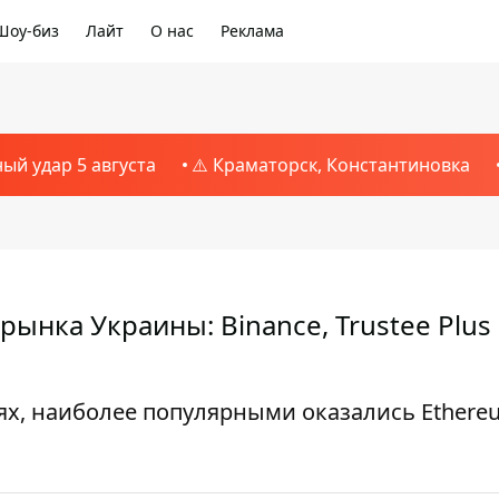
Шоу-биз
Лайт
О нас
Реклама
ный удар 5 августа
⚠️ Краматорск, Константиновка
ынка Украины: Binance, Trustee Plus
ях, наиболее популярными оказались Ethere