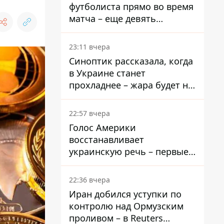
футболиста прямо во время
матча – еще девять
пострадали
23:11 вчера
Синоптик рассказала, когда
в Украине станет
прохладнее – жара будет не
долго
22:57 вчера
Голос Америки
восстанавливает
украинскую речь – первые
эфиры ожидаются на
следующей неделе
22:36 вчера
Иран добился уступки по
контролю над Ормузским
проливом – в Reuters