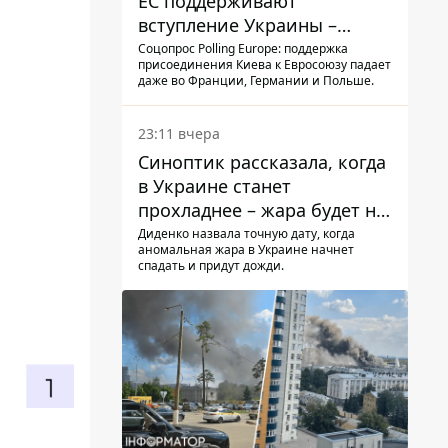
ЕС поддерживают
вступление Украины –
результаты опроса
Соцопрос Polling Europe: поддержка
присоединения Киева к Евросоюзу падает
даже во Франции, Германии и Польше.
23:11 вчера
Синоптик рассказала, когда
в Украине станет
прохладнее – жара будет не
долго
Диденко назвала точную дату, когда
аномальная жара в Украине начнет
спадать и придут дожди.