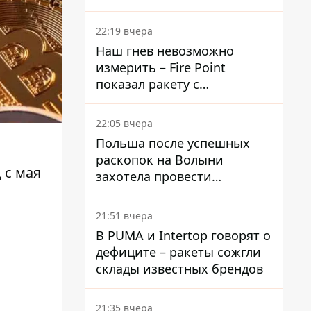
раскрыли детали
22:19 вчера
Наш гнев невозможно
измерить – Fire Point
показал ракету с
загадочной отметкой 723
22:05 вчера
Польша после успешных
раскопок на Волыни
 с мая
захотела провести
эксгумацию в новых местах
21:51 вчера
В PUMA и Intertop говорят о
дефиците – ракеты сожгли
склады известных брендов
21:35 вчера