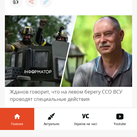
👍
Жданов говорит, что на левом берегу ССО ВСУ
проводят специальные действия
На правом берегу Днепра врагов нет, его
полностью контролируют Вооруженные
Главная
Актуально
Україна на часі
Youtube
Силы Украины. В то же время
на левом
берегу наши войска
проводят
Информатор в