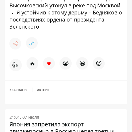
Высочковский утонул в реке под Москвой
Я устойчив к этому дерьму – Бедняков о
последствиях ордена от президента
Зеленского
♥
🔥
😭
😆
😡
👍
КВАРТАЛ 95
АКТЕРЫ
21:01, 07 июля
Япония запретила экспорт
авиакеросина в Россию через третьи