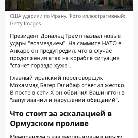
США ударили по Ирану. Фото иллюстративный:
Getty Images
Президент Дональд Трамп назвал новые
удары "возмездием". На саммите НАТО в
Анкаре он предупредил, что в случае
продолжения атак на корабле ситуация
"станет гораздо хуже".
Главный иранский переговорщик
Мохаммад Багер Галибаф ответил жестко.
В посте в сети X он
обвинил Вашингтон
в
"запугивании и нарушении обещаний".
Что стоит за эскалацией в
Ормузском проливе
Меморандум о взаимопонимании между