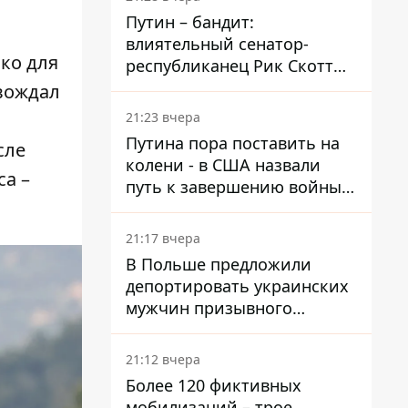
Путин – бандит:
влиятельный сенатор-
ко для
республиканец Рик Скотт
призвал Конгресс привлечь
овождал
РФ к ответственности за
21:23 вчера
войну в Украине
Путина пора поставить на
сле
колени - в США назвали
са –
путь к завершению войны -
National Security Journal
21:17 вчера
В Польше предложили
депортировать украинских
мужчин призывного
возраста - кого это может
затронуть
21:12 вчера
Более 120 фиктивных
мобилизаций – трое