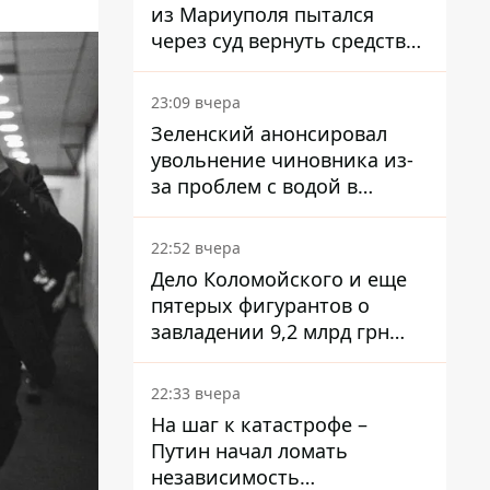
из Мариуполя пытался
через суд вернуть средства
субсидии со счета в
Ощадбанке – каким было
23:09 вчера
решение
Зеленский анонсировал
увольнение чиновника из-
за проблем с водой в
Марганце
22:52 вчера
Дело Коломойского и еще
пятерых фигурантов о
завладении 9,2 млрд грн
ПриватБанка направили в
суд
22:33 вчера
На шаг к катастрофе –
Путин начал ломать
независимость