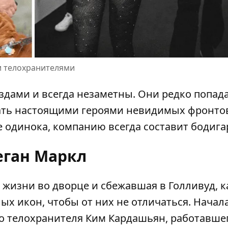
и телохранителями
здами и всегда незаметны. Они редко попад
ать настоящими героями невидимых фронтов
е одинока, компанию всегда составит бодига
ган Маркл
т жизни во дворце и сбежавшая в Голливуд, к
х икон, чтобы от них не отличаться. Начал
о телохранителя Ким Кардашьян, работавше