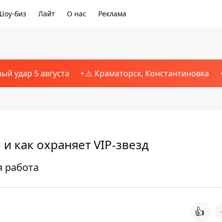
Шоу-биз
Лайт
О нас
Реклама
ный удар 5 августа
⚠️ Краматорск, Константиновка
и как охраняет VIP-звезд
я работа
👍