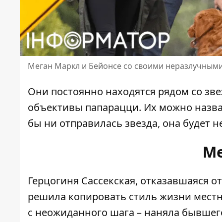
Меган Маркл и Бейонсе со своими неразлучным
Они постоянно
находятся
рядом со зве
объективы папарацци. Их можно назв
бы ни отправилась звезда, она будет н
Ме
Герцогиня Сассекская
, отказавшаяся о
решила копировать стиль жизни местны
с неожиданного шага – наняла бывшег