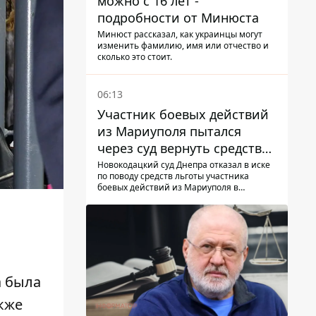
можно с 16 лет -
подробности от Минюста
Минюст рассказал, как украинцы могут
изменить фамилию, имя или отчество и
сколько это стоит.
06:13
Участник боевых действий
из Мариуполя пытался
через суд вернуть средства
субсидии со счета в
Новокодацкий суд Днепра отказал в иске
по поводу средств льготы участника
Ощадбанке – каким было
боевых действий из Мариуполя в
решение
банковском учреждении
а
была
акже