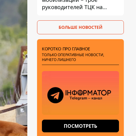
руководителей ТЦК на
Волыни и Буковине
получили подозрения за
БОЛЬШЕ НОВОСТЕЙ
фейковые отчеты
КОРОТКО ПРО ГЛАВНОЕ
ТОЛЬКО ОПЕРАТИВНЫЕ НОВОСТИ,
НИЧЕГО ЛИШНЕГО
ПОСМОТРЕТЬ