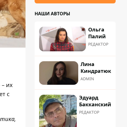
НАШИ АВТОРЫ
Ольга
Палий
РЕДАКТОР
Лина
Киндратюк
ADMIN
 – их
ет с
Эдуард
Бакканский
РЕДАКТОР
стика,