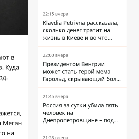
собственного Центробанка,
заставив снизить базовую
22:15 вчера
ставку
Klavdia Petrivna рассказала,
сколько денег тратит на
жизнь в Киеве и во что
вкладывает миллионы
22:00 вчера
ают в
Президентом Венгрии
. Куда
может стать герой мема
рд.
Гарольд, скрывающий боль
– он возглавил народное
голосование
21:45 вчера
Россия за сутки убила пять
человек на
ажется,
Днепропетровщине – под
а Меган
ударами оказались пять
го на
районов области
21:28 вчера