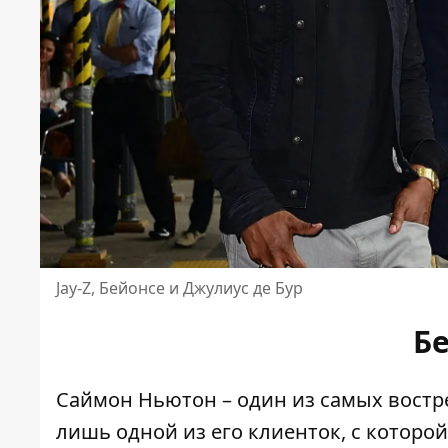
Jay-Z, Бейонсе и Джулиус де Бур
Б
Саймон Ньютон – один из самых востр
лишь одной из его клиенток, с которо