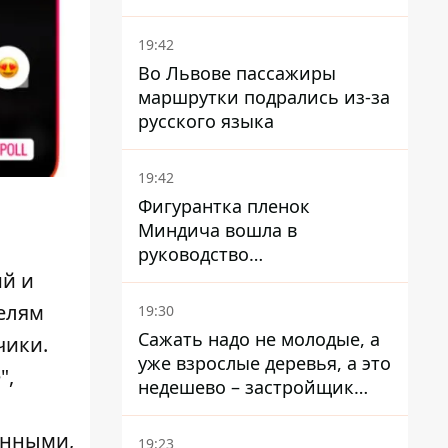
устойчивости на 20%
19:42
Во Львове пассажиры
маршрутки подрались из-за
русского языка
19:42
Фигурантка пленок
Миндича вошла в
руководство
стратегического
ий и
госпредприятия - работала
телям
19:30
в Энергоатоме и была
Сажать надо не молодые, а
чики.
заместителем Галущенко
уже взрослые деревья, а это
"
,
недешево – застройщик
Никонов
енными,
19:23