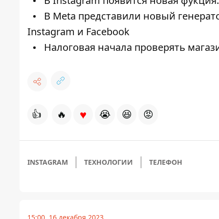
В Instagram появится новая фукция
В Meta представили новый генерато
Instagram и Facebook
Налоговая начала проверять магази
♥
👍
🔥
😭
😆
😡
INSTAGRAM
ТЕХНОЛОГИИ
ТЕЛЕФОН
15:00, 16 декабря 2023