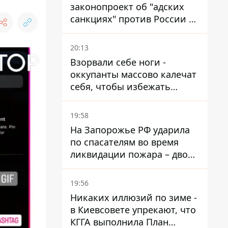
законопроект об "адских
санкциях" против России и
Ирана
20:13
Взорвали себе ноги -
оккупанты массово калечат
себя, чтобы избежать
штурмов - ГУР
19:58
На Запорожье РФ ударила
по спасателям во время
ликвидации пожара – двое
раненых
19:56
Никаких иллюзий по зиме -
в Киевсовете упрекают, что
КГГА выполнила План