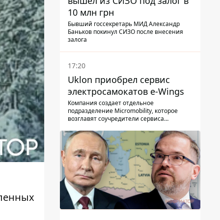
вышел из СИЗО под залог в
10 млн грн
Бывший госсекретарь МИД Александр
Баньков покинул СИЗО после внесения
залога
17:20
Uklon приобрел сервис
электросамокатов e-Wings
Компания создает отдельное
подразделение Micromobility, которое
возглавят соучредители сервиса
самокатов.
ленных