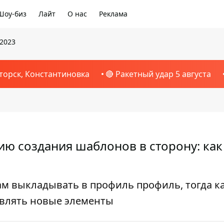
Шоу-биз
Лайт
О нас
Реклама
 2023
торск, Константиновка
🔴 Ракетный удар 5 августа
ию создания шаблонов в сторону: как
ам выкладывать в профиль профиль, тогда к
авлять новые элементы