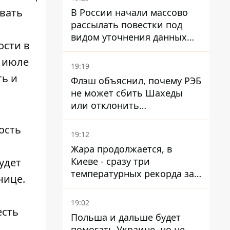
овать
В России начали массово
рассылать повестки под
видом уточнения данных
ости в
для набора контрактников
в июле
19:19
ть и
Флэш объяснил, почему РЭБ
не может сбить Шахеды
или отклонить
баллистические ракеты
ость
19:12
Жара продолжается, в
Киеве - сразу три
удет
температурных рекорда за
нице.
день
19:02
есть
Польша и дальше будет
в
помогать Украине, но не