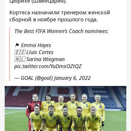
Цюрихе (Швейцария).
Кортеса назначили тренером женской
сборной в ноябре прошлого года.
The Best FIFA Women's Coach nominees:
🏴󠁧󠁢󠁥󠁮󠁧󠁿 Emma Hayes
🇪🇸 Lluis Cortes
🇳🇱 Sarina Wiegman
pic.twitter.com/YuDmxOZtQZ
— GOAL (@goal)
January 6, 2022