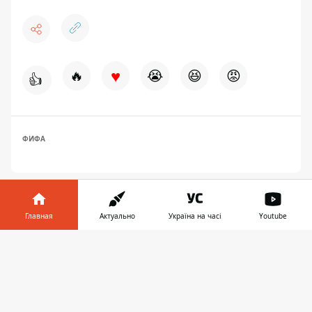
♥
🔥
😭
😆
😡
👍
ФИФА
Главная
Актуально
Україна на часі
Youtube
Информатор в
Скачать
телефоне
👉
ПРЕДЛОЖИТЬ НОВОСТЬ
Мир