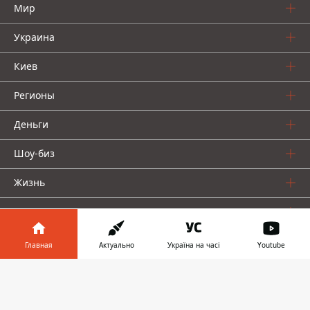
Мир
Украина
Киев
Регионы
Деньги
Шоу-биз
Жизнь
О нас
Главная
Актуально
Україна на часі
Youtube
Информатор в
Скачать
телефоне
👉
Информатор проекты