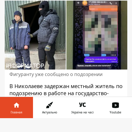
Фигуранту уже сообщено о подозрении
В Николаеве задержан местный житель по
подозрению в
работе на государство-
агрессора
. Мужчина собирал
разведывательные данные о ВСУ вблизи
Главная
Актуально
Україна на часі
Youtube
акватории Черного моря. Эту
информацию он передавал российскому
Информатор в
Скачать
куратору.
телефоне
👉