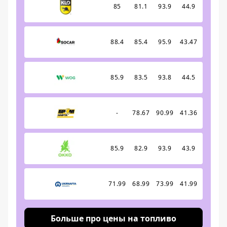
85
81.1
93.9
44.9
88.4
85.4
95.9
43.47
85.9
83.5
93.8
44.5
-
78.67
90.99
41.36
85.9
82.9
93.9
43.9
71.99
68.99
73.99
41.99
Больше про цены на топливо