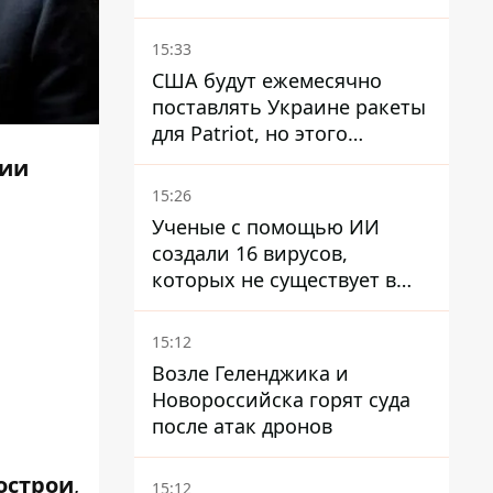
15:33
США будут ежемесячно
поставлять Украине ракеты
для Patriot, но этого
недостаточно – Зеленский
нии
15:26
Ученые с помощью ИИ
создали 16 вирусов,
которых не существует в
природе
15:12
Возле Геленджика и
Новороссийска горят суда
после атак дронов
острои
,
15:12