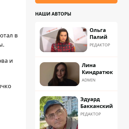
НАШИ АВТОРЫ
Ольга
отал в
Палий
ы.
РЕДАКТОР
ова
и
Лина
Киндратюк
ADMIN
ичко
Эдуард
Бакканский
РЕДАКТОР