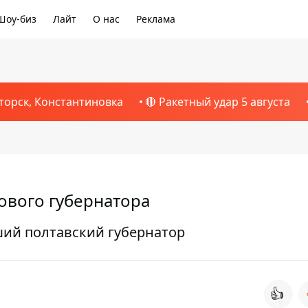
Шоу-биз
Лайт
О нас
Реклама
торск, Константиновка
🔴 Ракетный удар 5 августа
ового губернатора
ий полтавский губернатор
👍