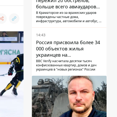
пережил 20 обстрелов,
больше всего авиаударов
КАБ-250
В Краматорске из-за вражеских ударов
повреждены частные дома,
инфраструктура, автомобили и автобус, а
всего за сутки на Донетчине погиб один
человек и еще 15 получили ранения
14:43
Россия присвоила более 34
000 объектов жилья
украинцев на
оккупированных
BBC Verify насчитала десятки тысяч
конфискованных квартир, домов и дач
территориях -
украинцев в "новых регионах" России
расследование BBC