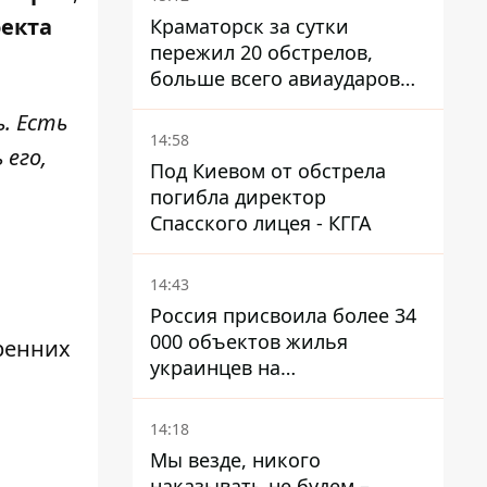
екта
Краматорск за сутки
пережил 20 обстрелов,
больше всего авиаударов
КАБ-250
. Есть
14:58
его,
Под Киевом от обстрела
погибла директор
Спасского лицея - КГГА
14:43
Россия присвоила более 34
000 объектов жилья
тренних
украинцев на
оккупированных
территориях -
14:18
расследование BBC
Мы везде, никого
наказывать не будем –