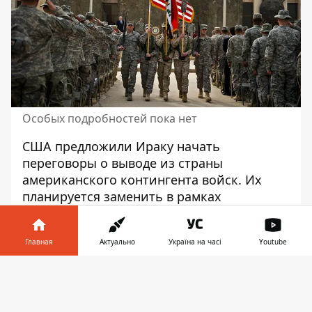
Особых подробностей пока нет
США предложили Ираку
начать
переговоры о выводе из страны
американского контингента войск. Их
планируется заменить в рамках
двусторонних отношений.
Соответствующее письмо американский
Главная
Актуально
Україна на часі
Youtube
посол в Ираке передал главе МИД страны.
Информатор в
Об этом пишет издание Reuters со
Скачать
телефоне
👉
ссылкой на собственные источники.
Министерство иностранных дел Ирака