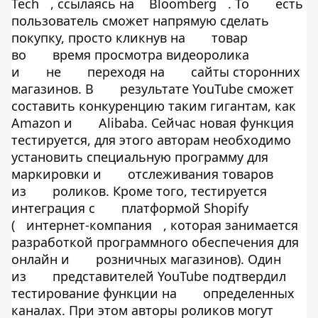
Tech
, ссылаясь на
Bloomberg
. То
есть
пользователь сможет напрямую сделать
покупку, просто кликнув на
товар
во
время просмотра видеоролика
и
не
переходя на
сайты сторонних
магазинов. В
результате YouTube сможет
составить конкуренцию таким гигантам, как
Amazon и
Alibaba. Сейчас новая функция
тестируется, для этого авторам необходимо
установить специальную программу для
маркировки и
отслеживания товаров
из
роликов. Кроме того, тестируется
интеграция с
платформой Shopify
(
интернет-компания
, которая занимается
разработкой программного обеспечения для
онлайн и
розничных магазинов). Один
из
представителей YouTube подтвердил
тестирование функции на
определенных
каналах. При этом авторы роликов могут