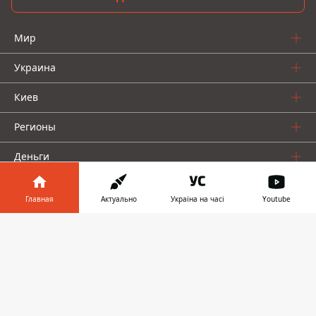
Мир
Украина
Киев
Регионы
Деньги
Шоу-биз
Главная
Актуально
Україна на часі
Youtube
Жизнь
Информатор в
Скачать
телефоне
👉
О нас