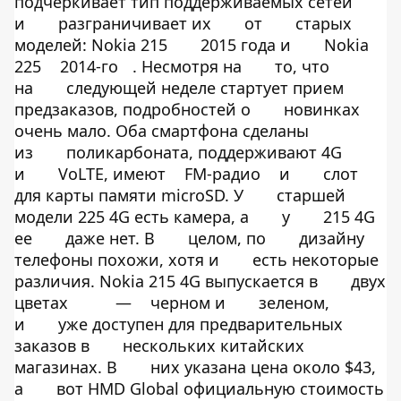
подчеркивает тип поддерживаемых сетей
и
разграничивает их
от
старых
моделей: Nokia 215
2015 года и
Nokia
225
2014-го
. Несмотря на
то, что
на
следующей неделе стартует прием
предзаказов, подробностей о
новинках
очень мало. Оба смартфона сделаны
из
поликарбоната, поддерживают 4G
и
VoLTE, имеют
FM-радио
и
слот
для карты памяти microSD. У
старшей
модели 225 4G есть камера, а
у
215 4G
ее
даже нет. В
целом, по
дизайну
телефоны похожи, хотя и
есть некоторые
различия. Nokia 215 4G выпускается в
двух
цветах
—
черном и
зеленом,
и
уже доступен для предварительных
заказов в
нескольких китайских
магазинах. В
них указана цена около $43,
а
вот HMD Global официальную стоимость