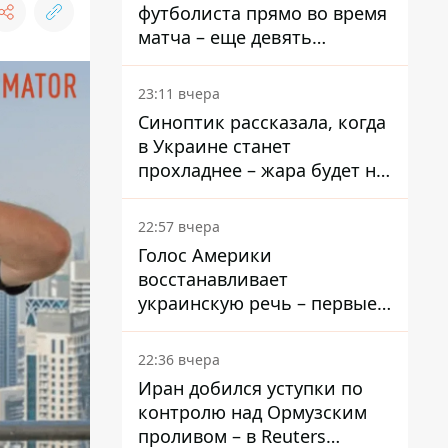
футболиста прямо во время
матча – еще девять
пострадали
23:11 вчера
Синоптик рассказала, когда
в Украине станет
прохладнее – жара будет не
долго
22:57 вчера
Голос Америки
восстанавливает
украинскую речь – первые
эфиры ожидаются на
следующей неделе
22:36 вчера
Иран добился уступки по
контролю над Ормузским
проливом – в Reuters