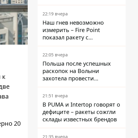
раскрыли детали
22:19 вчера
Наш гнев невозможно
измерить – Fire Point
показал ракету с
загадочной отметкой 723
22:05 вчера
Польша после успешных
раскопок на Волыни
я
к
захотела провести
эксгумацию в новых местах
две
ава
21:51 вчера
В PUMA и Intertop говорят о
дефиците – ракеты сожгли
склады известных брендов
ерно 20
21:35 вчера