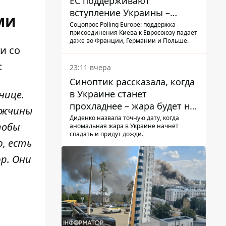
ЕС поддерживают
вступление Украины –
ми
результаты опроса
Соцопрос Polling Europe: поддержка
присоединения Киева к Евросоюзу падает
даже во Франции, Германии и Польше.
и со
:
23:11 вчера
Синоптик рассказала, когда
в Украине станет
нице.
прохладнее – жара будет не
мужчины
долго
Диденко назвала точную дату, когда
тобы
аномальная жара в Украине начнет
спадать и придут дожди.
ю, есть
р. Они