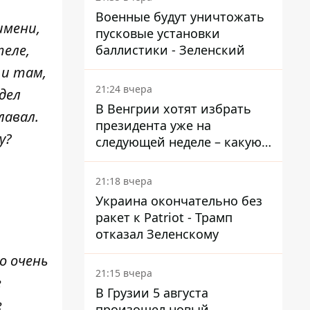
Военные будут уничтожать
имени,
пусковые установки
теле,
баллистики - Зеленский
 и там,
21:24 вчера
дел
В Венгрии хотят избрать
лавал.
президента уже на
у?
следующей неделе – какую
дату предлагают
21:18 вчера
Украина окончательно без
ракет к Patriot - Трамп
отказал Зеленскому
о очень
21:15 вчера
е
В Грузии 5 августа
е
произошел новый