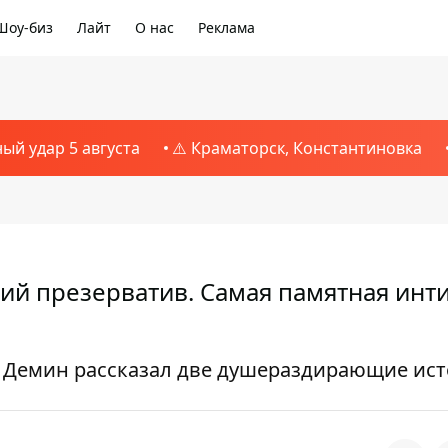
Шоу-биз
Лайт
О нас
Реклама
ный удар 5 августа
⚠️ Краматорск, Константиновка
ий презерватив. Самая памятная инт
 Демин рассказал две душераздирающие ис