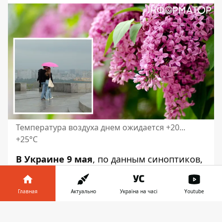
Температура воздуха днем ​​ожидается +20...
+25°С
В Украине 9 мая
,
по данным синоптиков
,
будет облачная погода с прояснениями. В
центральных и северных областях, а
Главная
Актуально
Україна на часі
Youtube
также на востоке страны и Карпатском
регионе местами кратковременный дождь
Информатор в
Скачать
с грозами. В юго-западной части ночью и