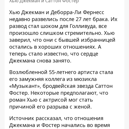
Хью Джекман и Саттон Фостер
Хью Джекман и Деборра-Ли Фернесс
недавно
развелись
после 27 лет брака. Их
развод стал шоком для Голливуда, все
произошло слишком стремительно. Хью
заверил, что они с бывшей избранницей
остались в хороших отношениях. А
теперь стало известно, что сердце
Джекмана снова занято.
Возлюбленной
55-летнего артиста
стала
его замужняя коллега из мюзикла
«Музыкант», бродвейская звезда
Саттон
Фостер
. Некоторые предполагают, что
роман Хью с актрисой
мог стать
причиной его разрыва с женой
.
Источник рассказал, что отношения
Джекмана и Фостер начались во время