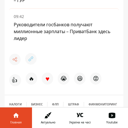
– ГУР
09:42
Руководители госбанков получают
миллионные зарплаты – ПриватБанк здесь
лидер
♥
🔥
😭
😆
😡
👍
НАЛОГИ
БИЗНЕС
ФЛП
ШТРАФ
ФИНМОНИТОРИНГ
Главная
Актуально
Україна на часі
Youtube