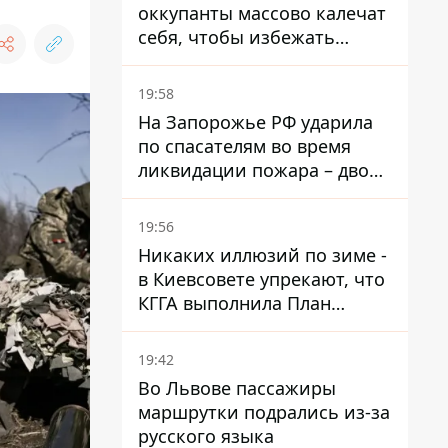
оккупанты массово калечат
себя, чтобы избежать
штурмов - ГУР
19:58
На Запорожье РФ ударила
по спасателям во время
ликвидации пожара – двое
раненых
19:56
Никаких иллюзий по зиме -
в Киевсовете упрекают, что
КГГА выполнила План
устойчивости на 20%
19:42
Во Львове пассажиры
маршрутки подрались из-за
русского языка