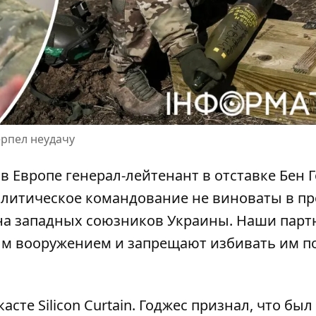
ерпел неудачу
Европе генерал-лейтенант в отставке Бен 
политическое командование не виноваты в п
ина западных союзников Украины. Наши пар
ым вооружением и запрещают избивать им п
сте Silicon Curtain. Годжес признал, что был