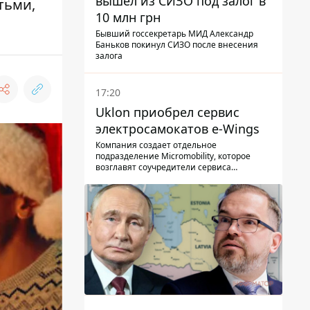
вышел из СИЗО под залог в
тьми,
10 млн грн
Бывший госсекретарь МИД Александр
Баньков покинул СИЗО после внесения
залога
17:20
Uklon приобрел сервис
электросамокатов e-Wings
Компания создает отдельное
подразделение Micromobility, которое
возглавят соучредители сервиса
самокатов.