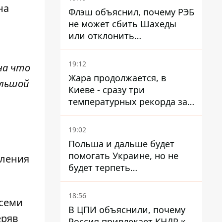
на
Флэш объяснил, почему РЭБ
не может сбить Шахеды
или отклонить
баллистические ракеты
19:12
 на что
Жара продолжается, в
ольшой
Киеве - сразу три
температурных рекорда за
день
19:02
Польша и дальше будет
помогать Украине, но не
пления
будет терпеть
"бандеровскую символику" -
Навроцкий
18:56
всеми
В ЦПИ объяснили, почему
еряв
Россия привлекает КНДР к