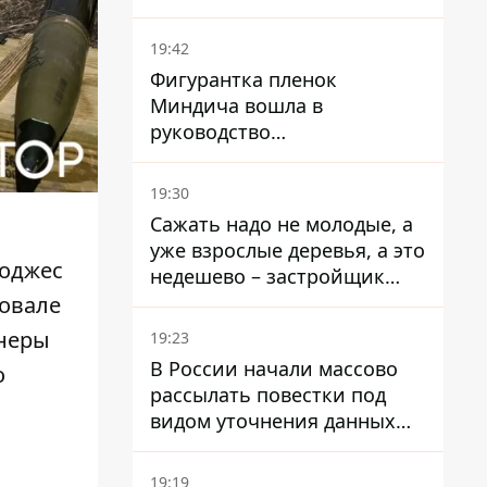
19:42
Фигурантка пленок
Миндича вошла в
руководство
стратегического
госпредприятия - работала
19:30
в Энергоатоме и была
Сажать надо не молодые, а
заместителем Галущенко
уже взрослые деревья, а это
Годжес
недешево – застройщик
Никонов
ровале
тнеры
19:23
В России начали массово
о
рассылать повестки под
видом уточнения данных
для набора контрактников
19:19