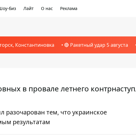
Шоу-биз
Лайт
О нас
Реклама
торск, Константиновка
🔴 Ракетный удар 5 августа
овных в провале летнего контрнасту
л разочарован тем, что украинское
мым результатам