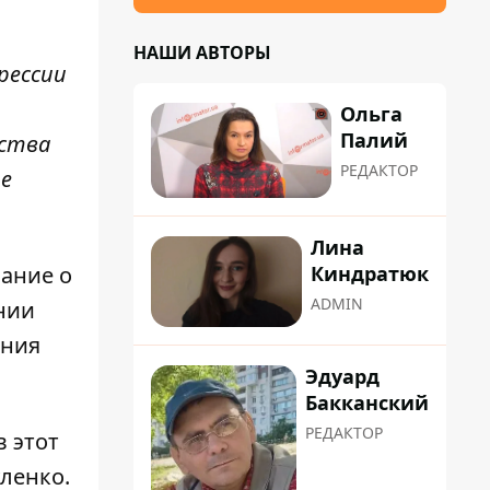
НАШИ АВТОРЫ
рессии
Ольга
Палий
ества
РЕДАКТОР
е
Лина
нание о
Киндратюк
ADMIN
нии
ения
Эдуард
Бакканский
РЕДАКТОР
в этот
уленко
.