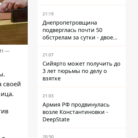
21:19
Днепропетровщина
подверглась почти 50
обстрелам за сутки - двое
погибших, шесть
ОН —
пострадавших
21:07
Сийярто может получить до
3 лет тюрьмы по делу о
ы.
взятке
а своей
лица.
21:03
Армия РФ продвинулась
тив
возле Константиновки -
DeepState
20:50