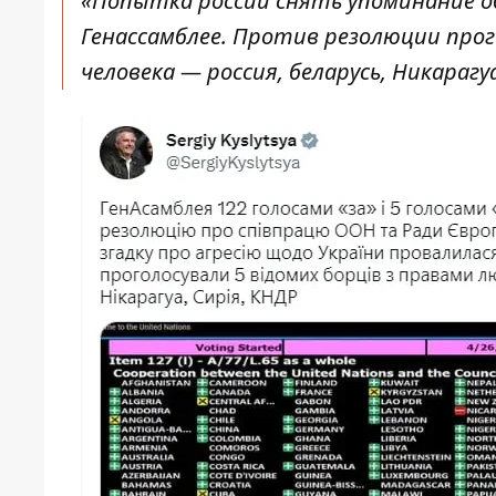
«Попытка россии снять упоминание о
Генассамблее. Против резолюции прог
человека — россия, беларусь, Никарагуа