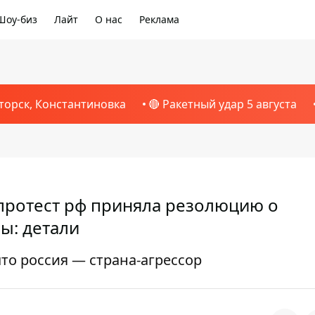
Шоу-биз
Лайт
О нас
Реклама
торск, Константиновка
🔴 Ракетный удар 5 августа
протест рф приняла резолюцию о
ы: детали
что россия — страна-агрессор