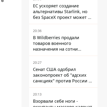
 в
ЕС ускоряет создание
альтернативы Starlink, но
без SpaceX проект может не
обойтись
20:36
В Wildberries продали
товаров военного
назначения на сотни
миллионов, но удары ВСУ
изменили ситуацию
20:27
Сенат США одобрил
законопроект об "адских
санкциях" против России и
Ирана
20:13
Взорвали себе ноги -
оккупанты массово калечат