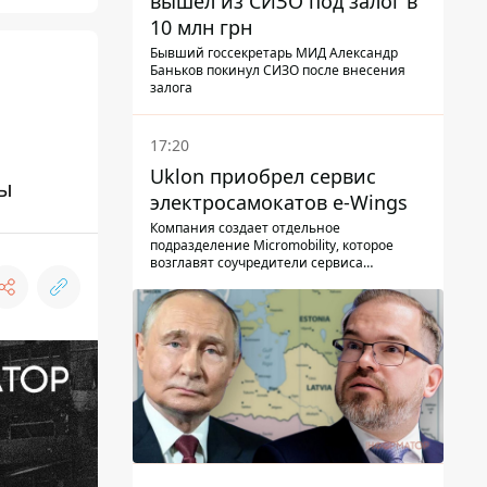
вышел из СИЗО под залог в
10 млн грн
Бывший госсекретарь МИД Александр
Баньков покинул СИЗО после внесения
залога
17:20
Uklon приобрел сервис
ны
электросамокатов e-Wings
Компания создает отдельное
подразделение Micromobility, которое
возглавят соучредители сервиса
самокатов.