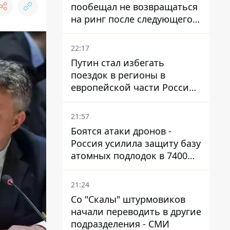
пообещал не возвращаться
на ринг после следующего
боя
22:17
Путин стал избегать
поездок в регионы в
европейской части России,
куда регулярно долетают
дроны
21:57
Боятся атаки дронов -
Россия усилила защиту базу
атомных подлодок в 7400
км от Украины
21:24
Со "Скалы" штурмовиков
начали переводить в другие
подразделения - СМИ