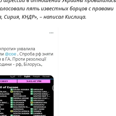
б агрессии в отношении Украины провалилась
олосовали пять известных борцов с правами
, Сирия, КНДР», – написал Кислица.