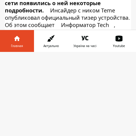
сети появились о ней некоторые
подробности.
Инсайдер с ником Teme
опубликовал официальный тизер устройства.
Об этом сообщает
Информатор Tech
,
ссылаясь на
Twitter Teme
. Как можно
видеть на изображении, аппарат назовут
Samsung W20. Он получит поддержку 5G-сети
Главная
Актуально
Україна на часі
Youtube
и гибкий экран, как у
Motorola RAZR
.
Информатор в
Кстати, по слухам, дисплей будет иметь
Скачать
телефоне
👉
стеклянное покрытие, а не пластиковое, как
в
Galaxy Fold
.
Coming soon (China exclusive likely)
Samsung`s second foldable device W20 5G
coming next month to China mobile.
pic.twitter.com/GDTQvsBD0N
— Teme (特米)
(@RODENT950)
20 октября 2019 г.
Напомним, новинке еще