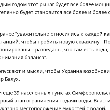
ждым годом этот рычаг будет все более мощ
енно будет становится все более и более о
е ранее "уважительно относились к каждой к
танций, чтобы пробить новую скважину". По
онированы – разведаны, что там есть вода,
онимания баланса".
опускают и мысли, чтобы Украина возобнови
р Балух.
 и еще 39 населенных пунктах Симферопольс
ервый этап ограничения подачи воды. Власт
указано местоположение емкостей с водой.