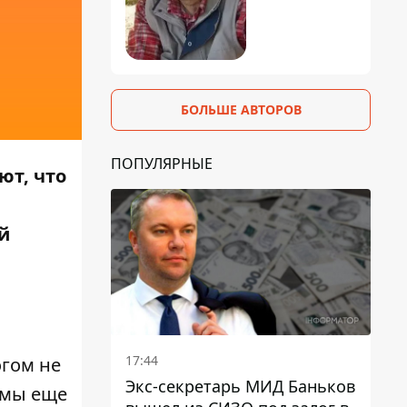
БОЛЬШЕ АВТОРОВ
ПОПУЛЯРНЫЕ
ют, что
й
17:44
огом не
Экс-секретарь МИД Баньков
м мы еще