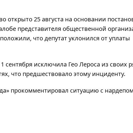
во открыто 25 августа на основании постан
жалобе представителя общественной органи
дположили, что депутат уклонился от уплаты
 сентября исключила Гео Лероса из своих р
тях,
что предшествовало этому инциденту
.
ода» прокомментировал ситуацию с нардепом