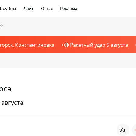
Шоу-биз
Лайт
О нас
Реклама
20
торск, Константиновка
🔴 Ракетный удар 5 августа
оса
 августа
👍