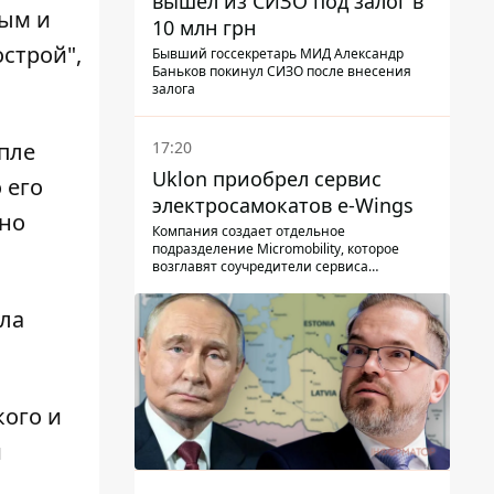
вышел из СИЗО под залог в
ным и
10 млн грн
строй",
Бывший госсекретарь МИД Александр
Баньков покинул СИЗО после внесения
залога
17:20
апле
Uklon приобрел сервис
 его
электросамокатов e-Wings
 но
Компания создает отдельное
подразделение Micromobility, которое
возглавят соучредители сервиса
самокатов.
ла
кого и
и