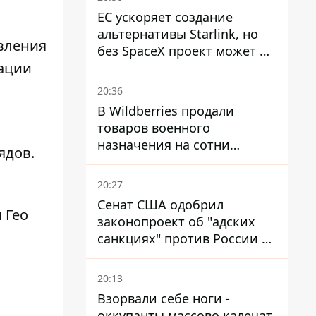
ЕС ускоряет создание
альтернативы Starlink, но
овления
без SpaceX проект может не
зации
обойтись
20:36
В Wildberries продали
товаров военного
назначения на сотни
ядов.
миллионов, но удары ВСУ
изменили ситуацию
20:27
Сенат США одобрил
 Гео
законопроект об "адских
санкциях" против России и
Ирана
20:13
Взорвали себе ноги -
оккупанты массово калечат