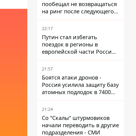
пообещал не возвращаться
на ринг после следующего
боя
22:17
Путин стал избегать
поездок в регионы в
европейской части России,
куда регулярно долетают
дроны
21:57
Боятся атаки дронов -
Россия усилила защиту базу
атомных подлодок в 7400
км от Украины
21:24
Со "Скалы" штурмовиков
начали переводить в другие
подразделения - СМИ