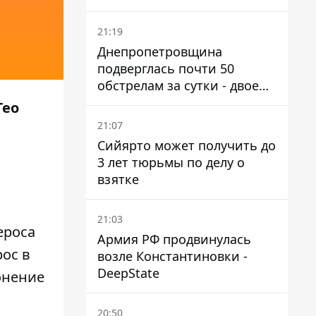
21:19
Днепропетровщина
подверглась почти 50
обстрелам за сутки - двое
погибших, шесть
Гео
пострадавших
21:07
Сийярто может получить до
3 лет тюрьмы по делу о
взятке
21:03
ероса
Армия РФ продвинулась
ос в
возле Константиновки -
DeepState
онение
20:50