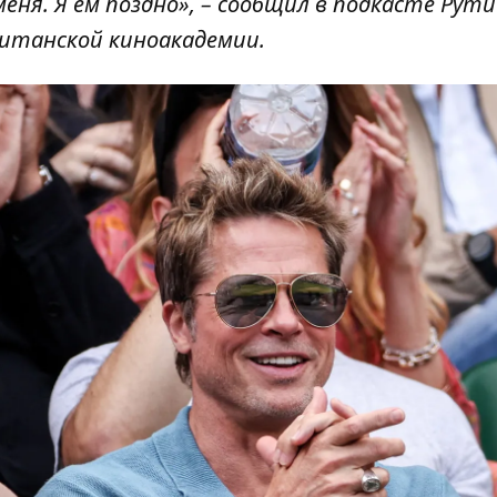
меня. Я ем поздно», – сообщил в подкасте Рути
ританской киноакадемии.