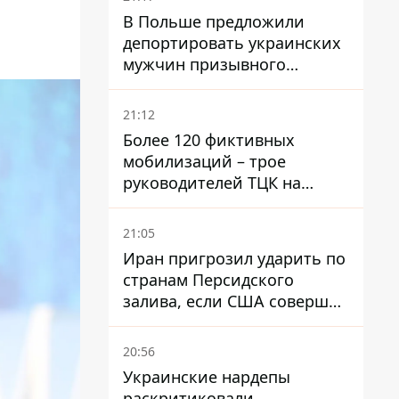
В Польше предложили
депортировать украинских
мужчин призывного
возраста - кого это может
затронуть
21:12
Более 120 фиктивных
мобилизаций – трое
руководителей ТЦК на
Волыни и Буковине
получили подозрения за
21:05
фейковые отчеты
Иран пригрозил ударить по
странам Персидского
залива, если США совершат
хотя бы одну атаку - Reuters
20:56
Украинские нардепы
раскритиковали