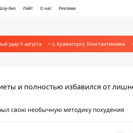
Шоу-биз
Лайт
О нас
Реклама
ный удар 5 августа
⚠️ Краматорск, Константиновка
иеты и полностью избавился от лишн
крыл свою необычную методику похудения