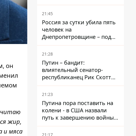
– он возглавил народное
голосование
21:45
Россия за сутки убила пять
человек на
Днепропетровщине – под
ударами оказались пять
районов области
21:28
Путин – бандит:
м, он
влиятельный сенатор-
зменил
республиканец Рик Скотт
призвал Конгресс привлечь
риемом
РФ к ответственности за
21:23
войну в Украине
Путина пора поставить на
колени - в США назвали
почитаю
путь к завершению войны -
ся жир,
National Security Journal
 и мяса
21:17