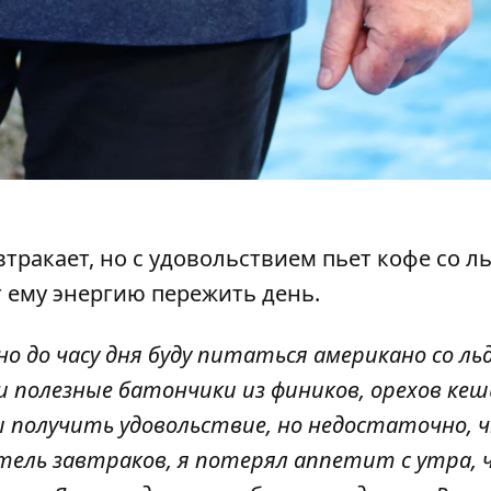
втракает, но с удовольствием пьет кофе со л
 ему энергию пережить день.
о до часу дня буду питаться американо со льд
 полезные батончики из фиников, орехов кеш
 получить удовольствие, но недостаточно, 
ель завтраков, я потерял аппетит с утра, 