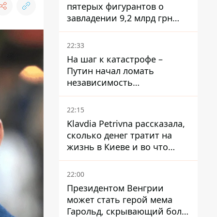
пятерых фигурантов о
завладении 9,2 млрд грн
ПриватБанка направили в
суд
22:33
На шаг к катастрофе –
Путин начал ломать
независимость
собственного Центробанка,
заставив снизить базовую
22:15
ставку
Klavdia Petrivna рассказала,
сколько денег тратит на
жизнь в Киеве и во что
вкладывает миллионы
22:00
Президентом Венгрии
может стать герой мема
Гарольд, скрывающий боль