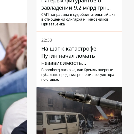
пятерых фигурантов о
завладении 9,2 млрд грн
ПриватБанка направили в
САП направила в суд обвинительный акт
в отношении олигарха и чиновников
суд
ПриватБанка
22:33
На шаг к катастрофе –
Путин начал ломать
независимость
собственного Центробанка,
Bloomberg раскрыл, как Кремль впервые
публично продавил решение регулятора
заставив снизить базовую
по ставке.
ставку